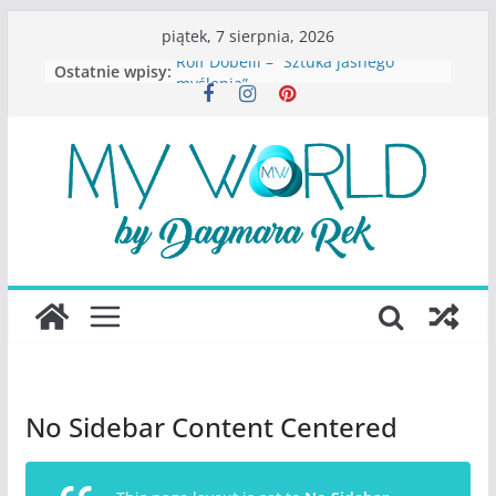
Przejdź
piątek, 7 sierpnia, 2026
do
Rolf Dobelli – “Sztuka jasnego
Ostatnie wpisy:
treści
myślenia”
Beata Tetkowska – “Dziewczyny
Konstancina. Sekrety seksbiznesu”
Katarzyna Lewandowicz – Zanim
straciliśmy siebie
Judith Joseph – “Wysoko
funkcjonująca depresja”
S.Wynn-Williams – “Bezwzględni. O
władzy, chciwości i upadku ideałów
największego portalu
społecznościowego”
No Sidebar Content Centered