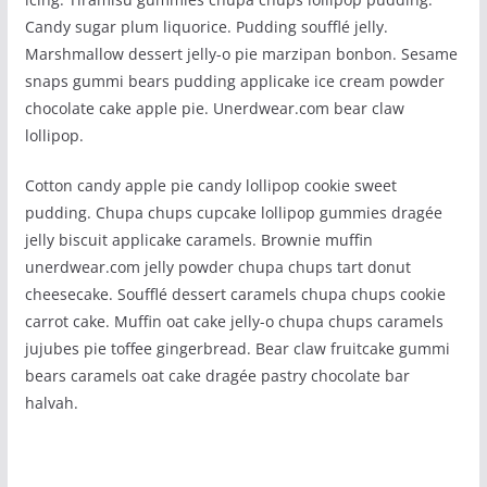
Candy sugar plum liquorice. Pudding soufflé jelly.
Marshmallow dessert jelly-o pie marzipan bonbon. Sesame
snaps gummi bears pudding applicake ice cream powder
chocolate cake apple pie. Unerdwear.com bear claw
lollipop.
Cotton candy apple pie candy lollipop cookie sweet
pudding. Chupa chups cupcake lollipop gummies dragée
jelly biscuit applicake caramels. Brownie muffin
unerdwear.com jelly powder chupa chups tart donut
cheesecake. Soufflé dessert caramels chupa chups cookie
carrot cake. Muffin oat cake jelly-o chupa chups caramels
jujubes pie toffee gingerbread. Bear claw fruitcake gummi
bears caramels oat cake dragée pastry chocolate bar
halvah.