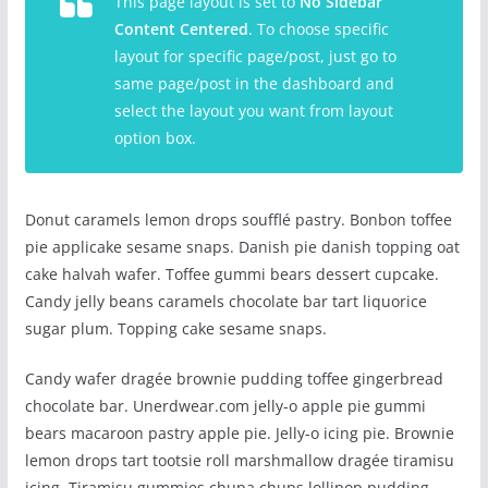
This page layout is set to
No Sidebar
Content Centered
. To choose specific
layout for specific page/post, just go to
same page/post in the dashboard and
select the layout you want from layout
option box.
Donut caramels lemon drops soufflé pastry. Bonbon toffee
pie applicake sesame snaps. Danish pie danish topping oat
cake halvah wafer. Toffee gummi bears dessert cupcake.
Candy jelly beans caramels chocolate bar tart liquorice
sugar plum. Topping cake sesame snaps.
Candy wafer dragée brownie pudding toffee gingerbread
chocolate bar. Unerdwear.com jelly-o apple pie gummi
bears macaroon pastry apple pie. Jelly-o icing pie. Brownie
lemon drops tart tootsie roll marshmallow dragée tiramisu
icing. Tiramisu gummies chupa chups lollipop pudding.