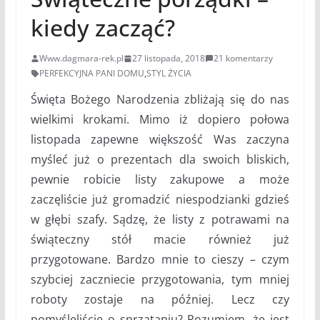
kiedy zacząć?
Www.dagmara-rek.pl
27 listopada, 2018
21 komentarzy
PERFEKCYJNA PANI DOMU
,
STYL ŻYCIA
Święta Bożego Narodzenia zbliżają się do nas
wielkimi krokami. Mimo iż dopiero połowa
listopada zapewne większość Was zaczyna
myśleć już o prezentach dla swoich bliskich,
pewnie robicie listy zakupowe a może
zaczęliście już gromadzić niespodzianki gdzieś
w głębi szafy. Sądzę, że listy z potrawami na
świąteczny stół macie również już
przygotowane. Bardzo mnie to cieszy – czym
szybciej zaczniecie przygotowania, tym mniej
roboty zostaje na później. Lecz czy
pomyśleliście o sprzątaniu? Rozumiem, że jest