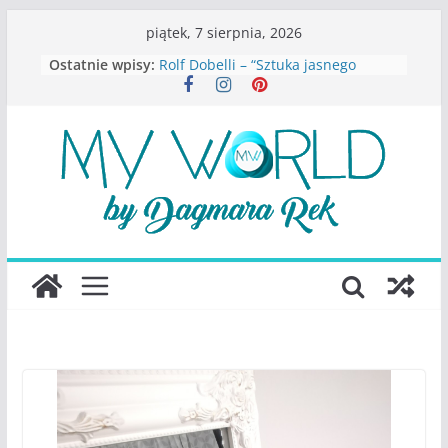
Przejdź
piątek, 7 sierpnia, 2026
S.Wynn-Williams – “Bezwzględni. O
do
Ostatnie wpisy:
władzy, chciwości i upadku ideałów
treści
największego portalu
społecznościowego”
Rolf Dobelli – “Sztuka jasnego
myślenia”
Beata Tetkowska – “Dziewczyny
Konstancina. Sekrety seksbiznesu”
Katarzyna Lewandowicz – Zanim
straciliśmy siebie
Judith Joseph – “Wysoko
funkcjonująca depresja”