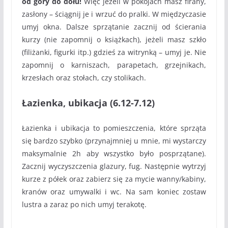
od góry do dołu!
Więc jeżeli w pokojach masz firany,
zasłony – ściągnij je i wrzuć do pralki. W międzyczasie
umyj okna. Dalsze sprzątanie zacznij od ścierania
kurzy (nie zapomnij o książkach), jeżeli masz szkło
(filiżanki, figurki itp.) gdzieś za witrynką – umyj je. Nie
zapomnij o karniszach, parapetach, grzejnikach,
krzesłach oraz stołach, czy stolikach.
Łazienka, ubikacja (6.12-7.12)
Łazienka i ubikacja to pomieszczenia, które sprząta
się bardzo szybko (przynajmniej u mnie, mi wystarczy
maksymalnie 2h aby wszystko było posprzątane).
Zacznij wyczyszczenia glazury, fug. Następnie wytrzyj
kurze z półek oraz zabierz się za mycie wanny/kabiny,
kranów oraz umywalki i wc. Na sam koniec zostaw
lustra a zaraz po nich umyj terakotę.