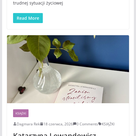
trudnej sytuacji życiowej
Read More
KSIĄŻKI
Dagmara Rek
18 czerwca, 2026
0 Comments
KSIĄŻKI
Katarzyna Lewandowicz –