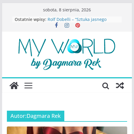
Przejdź
sobota, 8 sierpnia, 2026
do
Ostatnie wpisy:
Rolf Dobelli – “Sztuka jasnego
treści
myślenia”
Beata Tetkowska – “Dziewczyny
Konstancina. Sekrety seksbiznesu”
Katarzyna Lewandowicz – Zanim
straciliśmy siebie
Judith Joseph – “Wysoko
funkcjonująca depresja”
S.Wynn-Williams – “Bezwzględni. O
władzy, chciwości i upadku ideałów
największego portalu
społecznościowego”
Autor:
Dagmara Rek