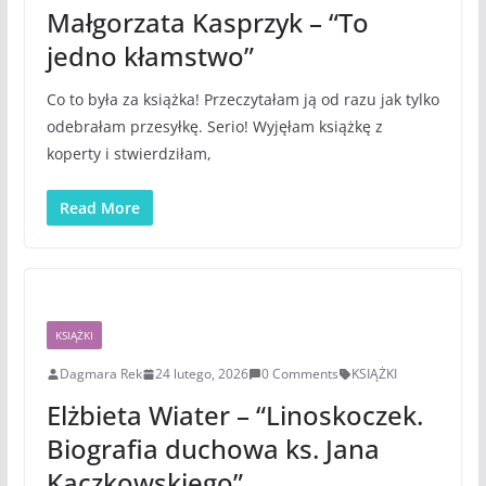
Małgorzata Kasprzyk – “To
jedno kłamstwo”
Co to była za książka! Przeczytałam ją od razu jak tylko
odebrałam przesyłkę. Serio! Wyjęłam książkę z
koperty i stwierdziłam,
Read More
KSIĄŻKI
Dagmara Rek
24 lutego, 2026
0 Comments
KSIĄŻKI
Elżbieta Wiater – “Linoskoczek.
Biografia duchowa ks. Jana
Kaczkowskiego”