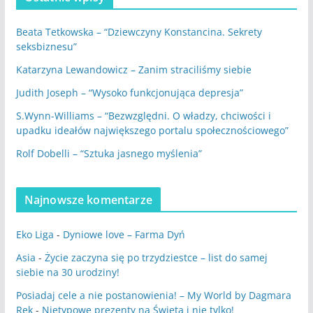
Beata Tetkowska – “Dziewczyny Konstancina. Sekrety
seksbiznesu”
Katarzyna Lewandowicz – Zanim straciliśmy siebie
Judith Joseph – “Wysoko funkcjonująca depresja”
S.Wynn-Williams – “Bezwzględni. O władzy, chciwości i
upadku ideałów największego portalu społecznościowego”
Rolf Dobelli – “Sztuka jasnego myślenia”
Najnowsze komentarze
Eko Liga
-
Dyniowe love – Farma Dyń
Asia
-
Życie zaczyna się po trzydziestce – list do samej
siebie na 30 urodziny!
Posiadaj cele a nie postanowienia! – My World by Dagmara
Rek
-
Nietypowe prezenty na Święta i nie tylko!