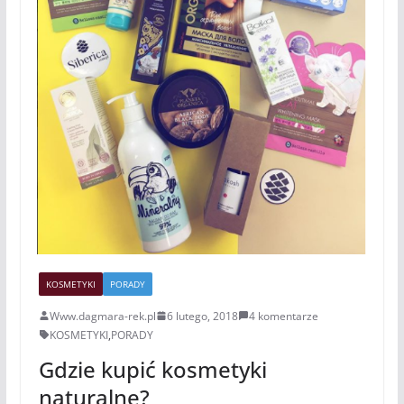
KOSMETYKI
PORADY
Www.dagmara-rek.pl
6 lutego, 2018
4 komentarze
KOSMETYKI
,
PORADY
Gdzie kupić kosmetyki
naturalne?