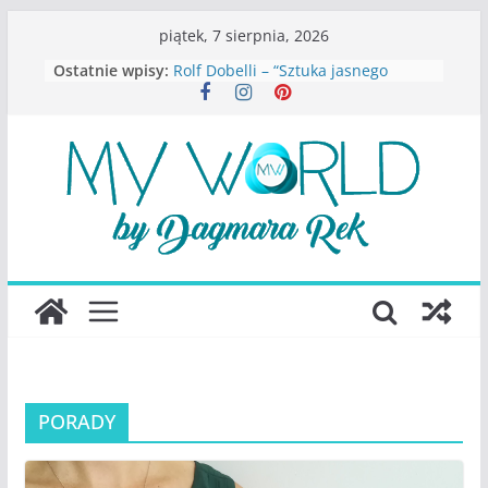
Przejdź
piątek, 7 sierpnia, 2026
do
Ostatnie wpisy:
Rolf Dobelli – “Sztuka jasnego
treści
myślenia”
Beata Tetkowska – “Dziewczyny
Konstancina. Sekrety seksbiznesu”
Katarzyna Lewandowicz – Zanim
straciliśmy siebie
Judith Joseph – “Wysoko
funkcjonująca depresja”
S.Wynn-Williams – “Bezwzględni. O
władzy, chciwości i upadku ideałów
największego portalu
społecznościowego”
PORADY