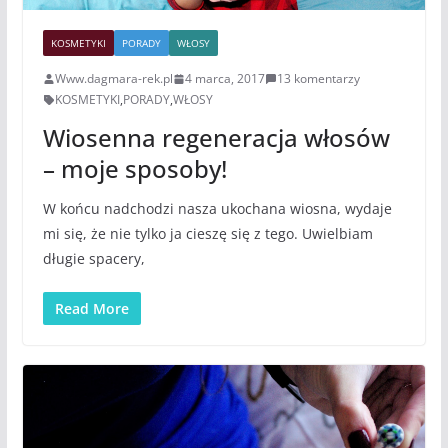
KOSMETYKI
PORADY
WŁOSY
Www.dagmara-rek.pl
4 marca, 2017
13 komentarzy
KOSMETYKI
,
PORADY
,
WŁOSY
Wiosenna regeneracja włosów
– moje sposoby!
W końcu nadchodzi nasza ukochana wiosna, wydaje
mi się, że nie tylko ja cieszę się z tego. Uwielbiam
długie spacery,
Read More