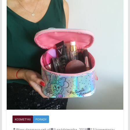
KOSMETYKI
PORADY
Www.dagmara-rek.pl
3 października, 2018
13 komentarzy