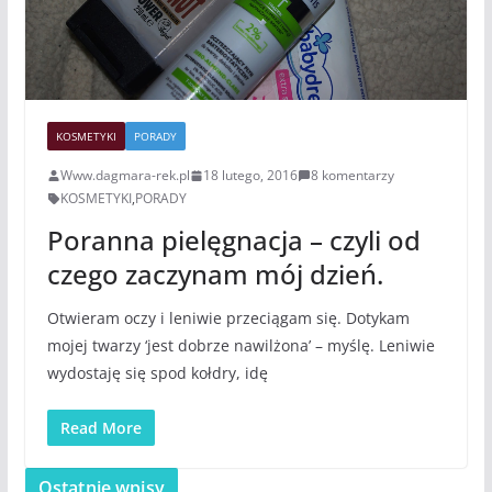
KOSMETYKI
PORADY
Www.dagmara-rek.pl
18 lutego, 2016
8 komentarzy
KOSMETYKI
,
PORADY
Poranna pielęgnacja – czyli od
czego zaczynam mój dzień.
Otwieram oczy i leniwie przeciągam się. Dotykam
mojej twarzy ‘jest dobrze nawilżona’ – myślę. Leniwie
wydostaję się spod kołdry, idę
Read More
Ostatnie wpisy