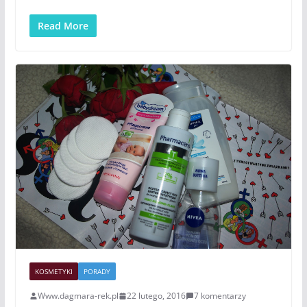
Read More
KOSMETYKI
PORADY
Www.dagmara-rek.pl
22 lutego, 2016
7 komentarzy