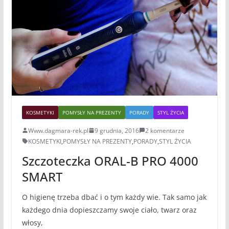
KOSMETYKI
POMYSŁY NA PREZENTY
PORADY
STYL ŻYCIA
Www.dagmara-rek.pl
9 grudnia, 2016
2 komentarze
KOSMETYKI
,
POMYSŁY NA PREZENTY
,
PORADY
,
STYL ŻYCIA
Szczoteczka ORAL-B PRO 4000
SMART
O higienę trzeba dbać i o tym każdy wie. Tak samo jak
każdego dnia dopieszczamy swoje ciało, twarz oraz
włosy,