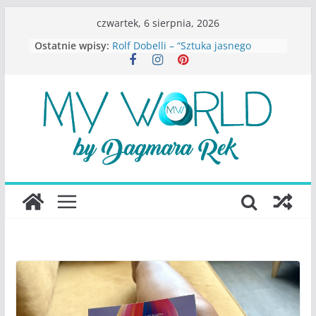
Przejdź
czwartek, 6 sierpnia, 2026
do
Ostatnie wpisy:
Rolf Dobelli – “Sztuka jasnego
treści
myślenia”
Beata Tetkowska – “Dziewczyny
Konstancina. Sekrety seksbiznesu”
Katarzyna Lewandowicz – Zanim
straciliśmy siebie
Judith Joseph – “Wysoko
funkcjonująca depresja”
S.Wynn-Williams – “Bezwzględni. O
władzy, chciwości i upadku ideałów
największego portalu
społecznościowego”