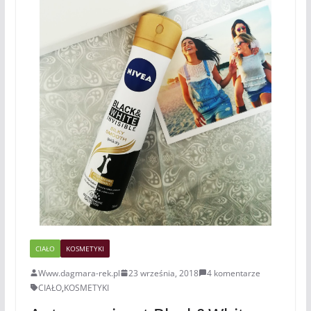
CIAŁO
KOSMETYKI
Www.dagmara-rek.pl
23 września, 2018
4 komentarze
CIAŁO
,
KOSMETYKI