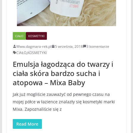
CIAŁO
KOSMETYKI
Www.dagmara-rek.pl
5 września, 2018
3 komentarze
CIAŁO
,
KOSMETYKI
Emulsja łagodząca do twarzy i
ciała skóra bardzo sucha i
atopowa – Mixa Baby
Jak już mogliście zauważyć od pewnego czasu na
mojej półce w łazience znalazły się kosmetyki marki
Mixa. Zapoznaliście się z
Read More