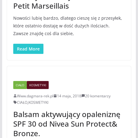
Petit Marseillais
Nowości lubię bardzo, dlatego cieszę się z przesyłek,
które ostatnio dostaję w dość dużych ilościach.
Zawsze znajdę coś dla siebie,
Read More
CIAŁO
KOSMETYKI
Www.dagmara-rek.pl
14 maja, 2018
20 komentarzy
CIAŁO
,
KOSMETYKI
Balsam aktywujący opaleniznę
SPF 30 od Nivea Sun Protect&
Bronze.