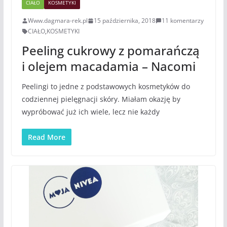
CIAŁO
KOSMETYKI
Www.dagmara-rek.pl
15 października, 2018
11 komentarzy
CIAŁO
,
KOSMETYKI
Peeling cukrowy z pomarańczą
i olejem macadamia – Nacomi
Peelingi to jedne z podstawowych kosmetyków do
codziennej pielęgnacji skóry. Miałam okazję by
wypróbować już ich wiele, lecz nie każdy
Read More