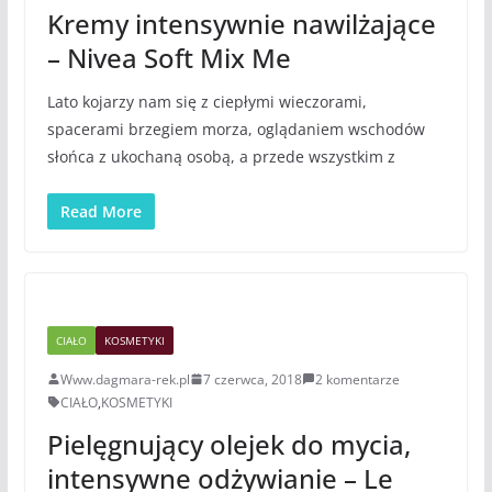
Kremy intensywnie nawilżające
– Nivea Soft Mix Me
Lato kojarzy nam się z ciepłymi wieczorami,
spacerami brzegiem morza, oglądaniem wschodów
słońca z ukochaną osobą, a przede wszystkim z
Read More
CIAŁO
KOSMETYKI
Www.dagmara-rek.pl
7 czerwca, 2018
2 komentarze
CIAŁO
,
KOSMETYKI
Pielęgnujący olejek do mycia,
intensywne odżywianie – Le