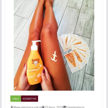
CIAŁO
KOSMETYKI
Www.dagmara-rek.pl
25 lipca, 2018
6 komentarzy