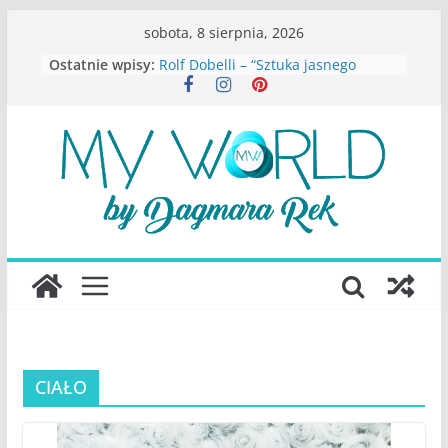
Przejdź
sobota, 8 sierpnia, 2026
do
Ostatnie wpisy:
Rolf Dobelli – “Sztuka jasnego
treści
myślenia”
Beata Tetkowska – “Dziewczyny
Konstancina. Sekrety seksbiznesu”
Katarzyna Lewandowicz – Zanim
straciliśmy siebie
Judith Joseph – “Wysoko
funkcjonująca depresja”
S.Wynn-Williams – “Bezwzględni. O
władzy, chciwości i upadku ideałów
największego portalu
społecznościowego”
CIAŁO