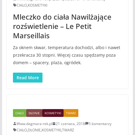
CIAŁO
,
KOSMETYKI
Mleczko do ciała Nawilżające
rozświetlenie – Le Petit
Marseillais
Za oknem skwar, temperatura dochodzi, albo i nawet
przekracza 30 stopni. Więcej czasu spędzamy poza
domem – spacery, plaża, ogródek.
Read More
CIAŁO
DŁONIE
KOSMETYKI
TWARZ
Www.dagmara-rek.pl
21 czerwca, 2018
5 komentarzy
CIAŁO
,
DŁONIE
,
KOSMETYKI
,
TWARZ