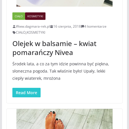
CIAŁO
KOSMETYKI
Www.dagmara-rek.pl
16 sierpnia, 2018
4 komentarze
CIAŁO
,
KOSMETYKI
Olejek w balsamie – kwiat
pomarańczy Nivea
Środek lata, a co za tym idzie powinna być piękna,
słoneczna pogoda. Tak właśnie było! Upały, lekki
ciepły wiaterek, mrożona
Read More