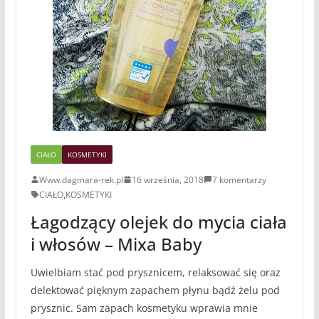
CIAŁO
KOSMETYKI
Www.dagmara-rek.pl
16 września, 2018
7 komentarzy
CIAŁO
,
KOSMETYKI
Łagodzący olejek do mycia ciała
i włosów – Mixa Baby
Uwielbiam stać pod prysznicem, relaksować się oraz
delektować pięknym zapachem płynu bądź żelu pod
prysznic. Sam zapach kosmetyku wprawia mnie