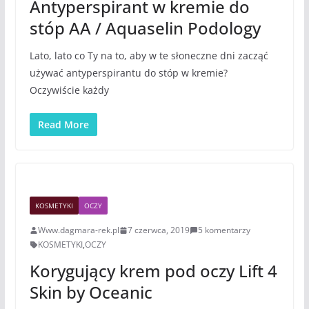
Antyperspirant w kremie do
stóp AA / Aquaselin Podology
Lato, lato co Ty na to, aby w te słoneczne dni zacząć
używać antyperspirantu do stóp w kremie?
Oczywiście każdy
Read More
KOSMETYKI
OCZY
Www.dagmara-rek.pl
7 czerwca, 2019
5 komentarzy
KOSMETYKI
,
OCZY
Korygujący krem pod oczy Lift 4
Skin by Oceanic