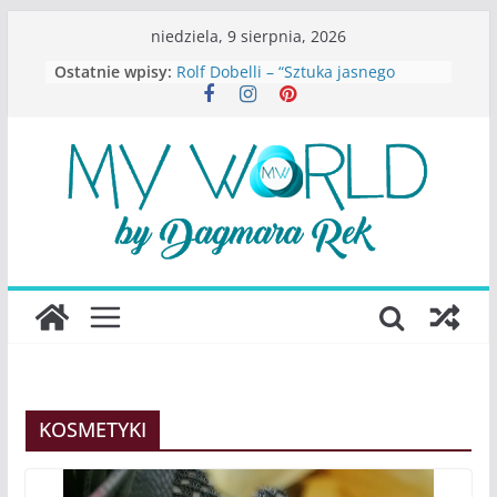
Przejdź
niedziela, 9 sierpnia, 2026
do
Ostatnie wpisy:
Rolf Dobelli – “Sztuka jasnego
treści
myślenia”
Beata Tetkowska – “Dziewczyny
Konstancina. Sekrety seksbiznesu”
Katarzyna Lewandowicz – Zanim
straciliśmy siebie
Judith Joseph – “Wysoko
funkcjonująca depresja”
S.Wynn-Williams – “Bezwzględni. O
władzy, chciwości i upadku ideałów
największego portalu
społecznościowego”
KOSMETYKI