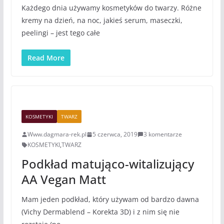
Każdego dnia używamy kosmetyków do twarzy. Różne
kremy na dzień, na noc, jakieś serum, maseczki,
peelingi – jest tego całe
Read More
KOSMETYKI
TWARZ
Www.dagmara-rek.pl
5 czerwca, 2019
3 komentarze
KOSMETYKI
,
TWARZ
Podkład matująco-witalizujący
AA Vegan Matt
Mam jeden podkład, który używam od bardzo dawna
(Vichy Dermablend – Korekta 3D) i z nim się nie