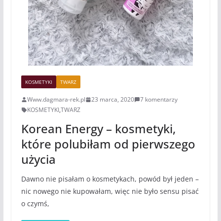
KOSMETYKI
TWARZ
Www.dagmara-rek.pl
23 marca, 2020
7 komentarzy
KOSMETYKI
,
TWARZ
Korean Energy – kosmetyki,
które polubiłam od pierwszego
użycia
Dawno nie pisałam o kosmetykach, powód był jeden –
nic nowego nie kupowałam, więc nie było sensu pisać
o czymś,