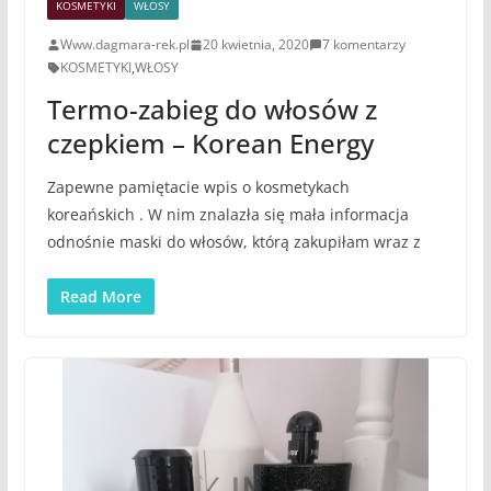
KOSMETYKI
WŁOSY
Www.dagmara-rek.pl
20 kwietnia, 2020
7 komentarzy
KOSMETYKI
,
WŁOSY
Termo-zabieg do włosów z
czepkiem – Korean Energy
Zapewne pamiętacie wpis o kosmetykach
koreańskich . W nim znalazła się mała informacja
odnośnie maski do włosów, którą zakupiłam wraz z
Read More