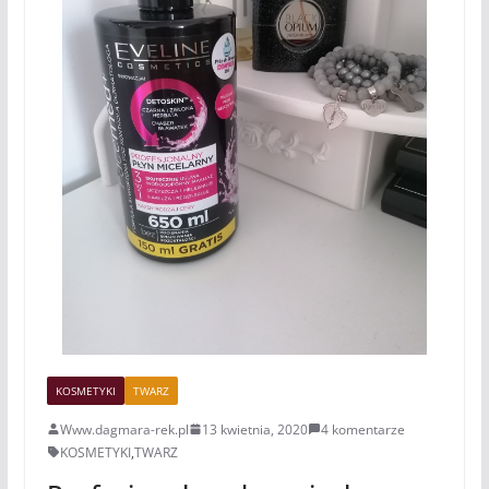
KOSMETYKI
TWARZ
Www.dagmara-rek.pl
13 kwietnia, 2020
4 komentarze
KOSMETYKI
,
TWARZ