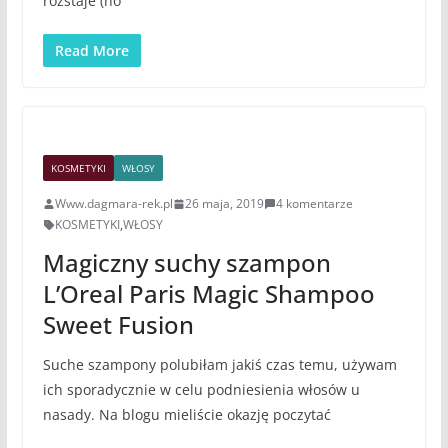
rozstaje (no
Read More
KOSMETYKI
WŁOSY
Www.dagmara-rek.pl
26 maja, 2019
4 komentarze
KOSMETYKI
,
WŁOSY
Magiczny suchy szampon
L’Oreal Paris Magic Shampoo
Sweet Fusion
Suche szampony polubiłam jakiś czas temu, używam
ich sporadycznie w celu podniesienia włosów u
nasady. Na blogu mieliście okazję poczytać