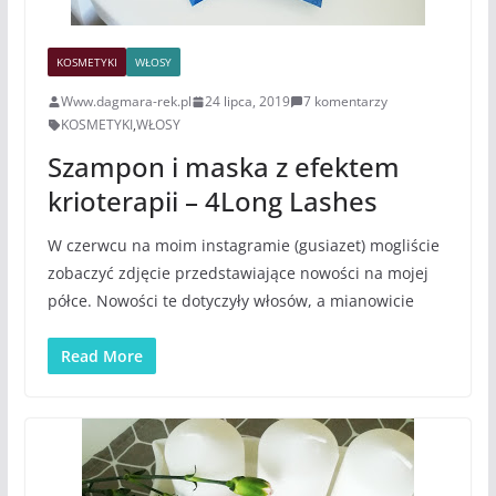
KOSMETYKI
WŁOSY
Www.dagmara-rek.pl
24 lipca, 2019
7 komentarzy
KOSMETYKI
,
WŁOSY
Szampon i maska z efektem
krioterapii – 4Long Lashes
W czerwcu na moim instagramie (gusiazet) mogliście
zobaczyć zdjęcie przedstawiające nowości na mojej
półce. Nowości te dotyczyły włosów, a mianowicie
Read More