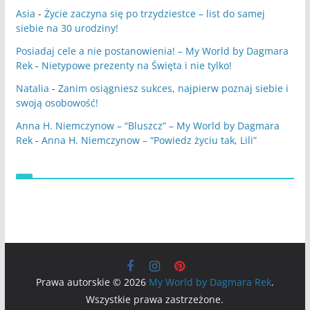
Asia
-
Życie zaczyna się po trzydziestce – list do samej
siebie na 30 urodziny!
Posiadaj cele a nie postanowienia! – My World by Dagmara
Rek
-
Nietypowe prezenty na Święta i nie tylko!
Natalia
-
Zanim osiągniesz sukces, najpierw poznaj siebie i
swoją osobowość!
Anna H. Niemczynow – “Bluszcz” – My World by Dagmara
Rek
-
Anna H. Niemczynow – “Powiedz życiu tak, Lili”
Prawa autorskie © 2026
My World by Dagmara Rek
.
Wszystkie prawa zastrzeżone.