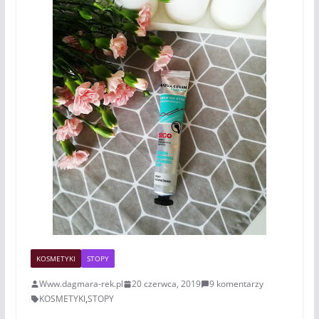
KOSMETYKI
STOPY
Www.dagmara-rek.pl
20 czerwca, 2019
9 komentarzy
KOSMETYKI
,
STOPY