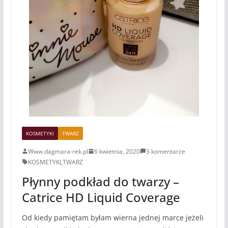
KOSMETYKI
TWARZ
Www.dagmara-rek.pl
6 kwietnia, 2020
3 komentarze
KOSMETYKI
,
TWARZ
Płynny podkład do twarzy –
Catrice HD Liquid Coverage
Od kiedy pamiętam byłam wierna jednej marce jeżeli