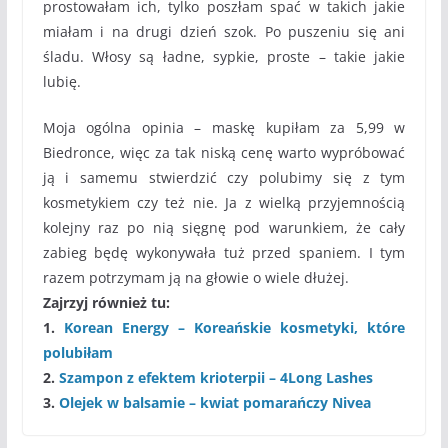
prostowałam ich, tylko poszłam spać w takich jakie
miałam i na drugi dzień szok. Po puszeniu się ani
śladu. Włosy są ładne, sypkie, proste – takie jakie
lubię.
Moja ogólna opinia – maskę kupiłam za 5,99 w
Biedronce, więc za tak niską cenę warto wypróbować
ją i samemu stwierdzić czy polubimy się z tym
kosmetykiem czy też nie. Ja z wielką przyjemnością
kolejny raz po nią sięgnę pod warunkiem, że cały
zabieg będę wykonywała tuż przed spaniem. I tym
razem potrzymam ją na głowie o wiele dłużej.
Zajrzyj również tu:
1.
Korean Energy – Koreańskie kosmetyki, które
polubiłam
2.
Szampon z efektem krioterpii – 4Long Lashes
3.
Olejek w balsamie – kwiat pomarańczy Nivea