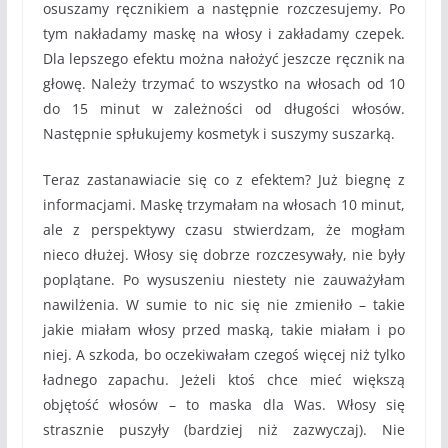
osuszamy ręcznikiem a następnie rozczesujemy. Po
tym nakładamy maskę na włosy i zakładamy czepek.
Dla lepszego efektu można nałożyć jeszcze ręcznik na
głowę. Należy trzymać to wszystko na włosach od 10
do 15 minut w zależności od długości włosów.
Następnie spłukujemy kosmetyk i suszymy suszarką.
Teraz zastanawiacie się co z efektem? Już biegnę z
informacjami. Maskę trzymałam na włosach 10 minut,
ale z perspektywy czasu stwierdzam, że mogłam
nieco dłużej. Włosy się dobrze rozczesywały, nie były
poplątane. Po wysuszeniu niestety nie zauważyłam
nawilżenia. W sumie to nic się nie zmieniło – takie
jakie miałam włosy przed maską, takie miałam i po
niej. A szkoda, bo oczekiwałam czegoś więcej niż tylko
ładnego zapachu. Jeżeli ktoś chce mieć większą
objętość włosów – to maska dla Was. Włosy się
strasznie puszyły (bardziej niż zazwyczaj). Nie