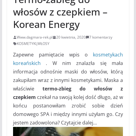
włosów z czepkiem –
Korean Energy
Www.dagmara-rek.pl
20 kwietnia, 2020
7 komentarzy
KOSMETYKI
,
WŁOSY
Zapewne pamiętacie wpis o
kosmetykach
koreańskich
. W nim znalazła się mała
informacja odnośnie maski do włosów, którą
zakupiłam wraz z innymi kosmetykami. Maska a
właściwie
termo-zbieg do włosów z
czepkiem
czekał na swoją kolej dość długo, aż w
końcu postanowiłam zrobić sobie dzień
domowego SPA i między innymi użyłam go. Czy
jestem zadowolona? Czytajcie dalej…