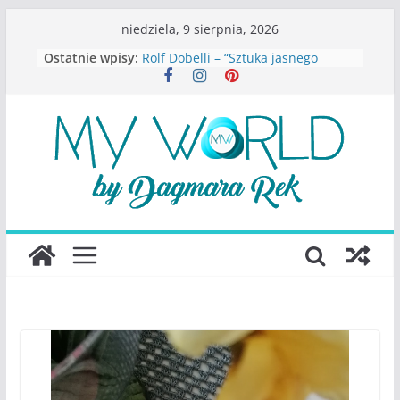
Przejdź
niedziela, 9 sierpnia, 2026
do
Ostatnie wpisy:
Rolf Dobelli – “Sztuka jasnego
treści
myślenia”
Beata Tetkowska – “Dziewczyny
Konstancina. Sekrety seksbiznesu”
Katarzyna Lewandowicz – Zanim
straciliśmy siebie
Judith Joseph – “Wysoko
funkcjonująca depresja”
S.Wynn-Williams – “Bezwzględni. O
władzy, chciwości i upadku ideałów
największego portalu
społecznościowego”