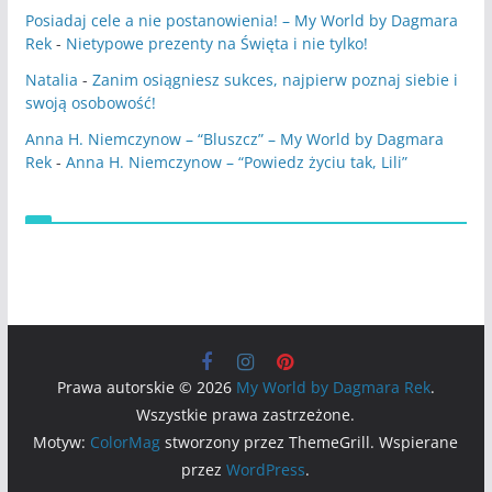
Posiadaj cele a nie postanowienia! – My World by Dagmara
Rek
-
Nietypowe prezenty na Święta i nie tylko!
Natalia
-
Zanim osiągniesz sukces, najpierw poznaj siebie i
swoją osobowość!
Anna H. Niemczynow – “Bluszcz” – My World by Dagmara
Rek
-
Anna H. Niemczynow – “Powiedz życiu tak, Lili”
Prawa autorskie © 2026
My World by Dagmara Rek
.
Wszystkie prawa zastrzeżone.
Motyw:
ColorMag
stworzony przez ThemeGrill. Wspierane
przez
WordPress
.