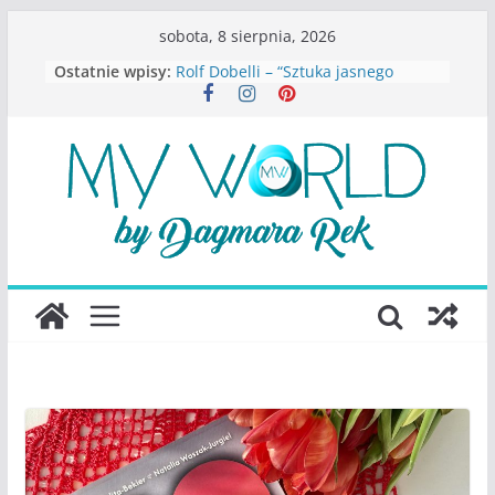
Przejdź
sobota, 8 sierpnia, 2026
do
Ostatnie wpisy:
Rolf Dobelli – “Sztuka jasnego
treści
myślenia”
Beata Tetkowska – “Dziewczyny
Konstancina. Sekrety seksbiznesu”
Katarzyna Lewandowicz – Zanim
straciliśmy siebie
Judith Joseph – “Wysoko
funkcjonująca depresja”
S.Wynn-Williams – “Bezwzględni. O
władzy, chciwości i upadku ideałów
największego portalu
społecznościowego”