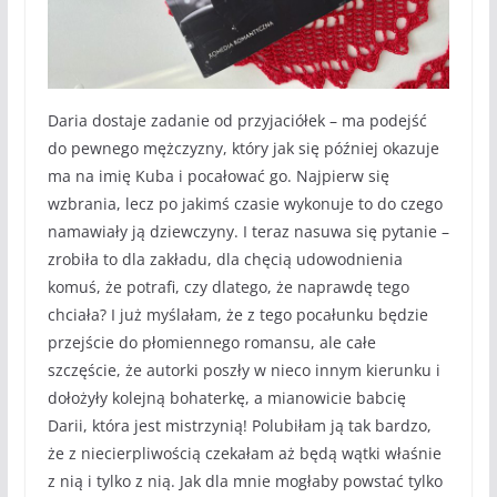
Daria dostaje zadanie od przyjaciółek – ma podejść
do pewnego mężczyzny, który jak się później okazuje
ma na imię Kuba i pocałować go. Najpierw się
wzbrania, lecz po jakimś czasie wykonuje to do czego
namawiały ją dziewczyny. I teraz nasuwa się pytanie –
zrobiła to dla zakładu, dla chęcią udowodnienia
komuś, że potrafi, czy dlatego, że naprawdę tego
chciała? I już myślałam, że z tego pocałunku będzie
przejście do płomiennego romansu, ale całe
szczęście, że autorki poszły w nieco innym kierunku i
dołożyły kolejną bohaterkę, a mianowicie babcię
Darii, która jest mistrzynią! Polubiłam ją tak bardzo,
że z niecierpliwością czekałam aż będą wątki właśnie
z nią i tylko z nią. Jak dla mnie mogłaby powstać tylko