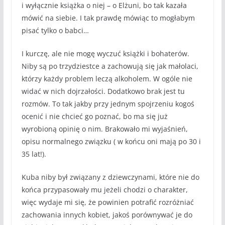
i wyłącznie książka o niej – o Elżuni, bo tak kazała
mówić na siebie. I tak prawdę mówiąc to mogłabym
pisać tylko o babci…
I kurczę, ale nie mogę wyczuć książki i bohaterów.
Niby są po trzydziestce a zachowują się jak małolaci,
którzy każdy problem leczą alkoholem. W ogóle nie
widać w nich dojrzałości. Dodatkowo brak jest tu
rozmów. To tak jakby przy jednym spojrzeniu kogoś
ocenić i nie chcieć go poznać, bo ma się już
wyrobioną opinię o nim. Brakowało mi wyjaśnień,
opisu normalnego związku ( w końcu oni mają po 30 i
35 lat!).
Kuba niby był związany z dziewczynami, które nie do
końca przypasowały mu jeżeli chodzi o charakter,
więc wydaje mi się, że powinien potrafić rozróżniać
zachowania innych kobiet, jakoś porównywać je do