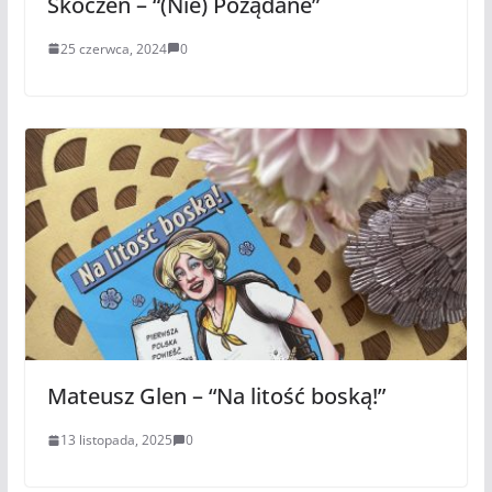
Skoczeń – “(Nie) Pożądane”
25 czerwca, 2024
0
Mateusz Glen – “Na litość boską!”
13 listopada, 2025
0