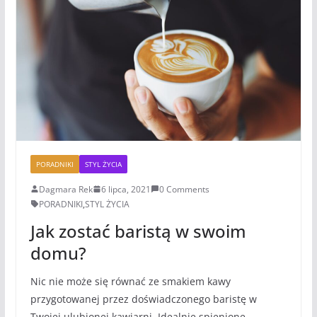
PORADNIKI
STYL ŻYCIA
Dagmara Rek
6 lipca, 2021
0 Comments
PORADNIKI
,
STYL ŻYCIA
Jak zostać baristą w swoim
domu?
Nic nie może się równać ze smakiem kawy
przygotowanej przez doświadczonego baristę w
Twojej ulubionej kawiarni. Idealnie spienione