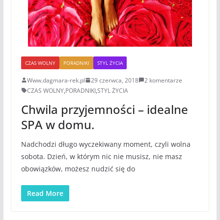
CZAS WOLNY
PORADNIKI
STYL ŻYCIA
Www.dagmara-rek.pl
29 czerwca, 2018
2 komentarze
CZAS WOLNY
,
PORADNIKI
,
STYL ŻYCIA
Chwila przyjemności – idealne
SPA w domu.
Nadchodzi długo wyczekiwany moment, czyli wolna
sobota. Dzień, w którym nic nie musisz, nie masz
obowiązków, możesz nudzić się do
Read More