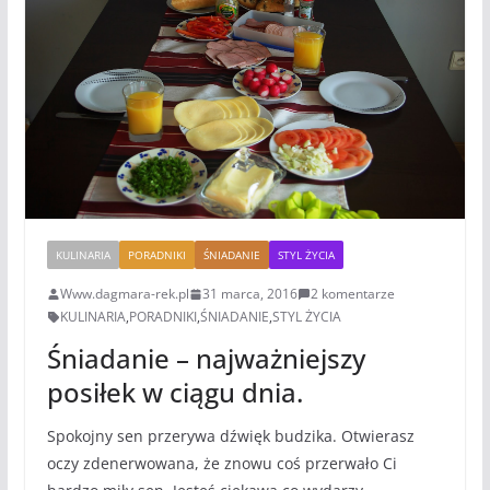
KULINARIA
PORADNIKI
ŚNIADANIE
STYL ŻYCIA
Www.dagmara-rek.pl
31 marca, 2016
2 komentarze
KULINARIA
,
PORADNIKI
,
ŚNIADANIE
,
STYL ŻYCIA
Śniadanie – najważniejszy
posiłek w ciągu dnia.
Spokojny sen przerywa dźwięk budzika. Otwierasz
oczy zdenerwowana, że znowu coś przerwało Ci