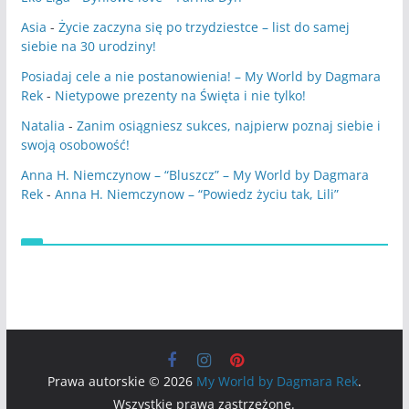
Asia
-
Życie zaczyna się po trzydziestce – list do samej
siebie na 30 urodziny!
Posiadaj cele a nie postanowienia! – My World by Dagmara
Rek
-
Nietypowe prezenty na Święta i nie tylko!
Natalia
-
Zanim osiągniesz sukces, najpierw poznaj siebie i
swoją osobowość!
Anna H. Niemczynow – “Bluszcz” – My World by Dagmara
Rek
-
Anna H. Niemczynow – “Powiedz życiu tak, Lili”
Prawa autorskie © 2026
My World by Dagmara Rek
.
Wszystkie prawa zastrzeżone.