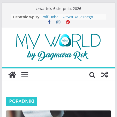
Przejdź
czwartek, 6 sierpnia, 2026
do
Ostatnie wpisy:
Rolf Dobelli – “Sztuka jasnego
treści
myślenia”
Beata Tetkowska – “Dziewczyny
Konstancina. Sekrety seksbiznesu”
Katarzyna Lewandowicz – Zanim
straciliśmy siebie
Judith Joseph – “Wysoko
funkcjonująca depresja”
S.Wynn-Williams – “Bezwzględni. O
władzy, chciwości i upadku ideałów
największego portalu
społecznościowego”
PORADNIKI