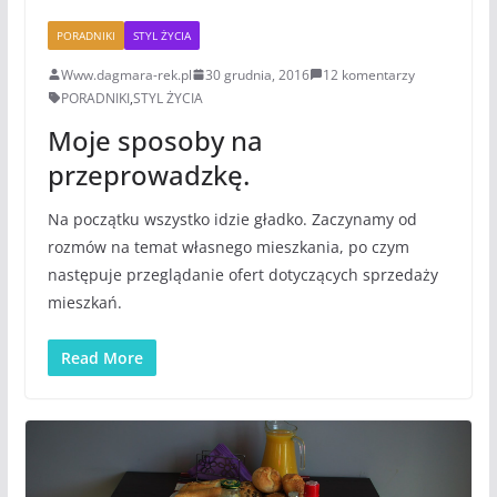
PORADNIKI
STYL ŻYCIA
Www.dagmara-rek.pl
30 grudnia, 2016
12 komentarzy
PORADNIKI
,
STYL ŻYCIA
Moje sposoby na
przeprowadzkę.
Na początku wszystko idzie gładko. Zaczynamy od
rozmów na temat własnego mieszkania, po czym
następuje przeglądanie ofert dotyczących sprzedaży
mieszkań.
Read More