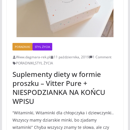
PORADNIKI
STYL ŻYCIA
Www.dagmara-rek.pl
11 października, 2019
1 Comment
PORADNIKI
,
STYL ŻYCIA
Suplementy diety w formie
proszku – Vitter Pure +
NIESPODZIANKA NA KOŃCU
WPISU
“Witaminki, Witaminki dla chłopczyka i dziewczynki..
Wszyscy mamy dziarskie minki, bo zjadamy
witaminki” Chyba wszyscy znamy te słowa, ale czy