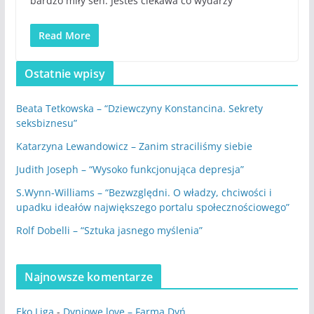
bardzo miły sen. Jesteś ciekawa co wydarzy
Read More
Ostatnie wpisy
Beata Tetkowska – “Dziewczyny Konstancina. Sekrety
seksbiznesu”
Katarzyna Lewandowicz – Zanim straciliśmy siebie
Judith Joseph – “Wysoko funkcjonująca depresja”
S.Wynn-Williams – “Bezwzględni. O władzy, chciwości i
upadku ideałów największego portalu społecznościowego”
Rolf Dobelli – “Sztuka jasnego myślenia”
Najnowsze komentarze
Eko Liga
-
Dyniowe love – Farma Dyń