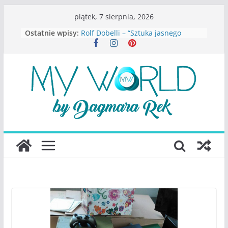
Przejdź
piątek, 7 sierpnia, 2026
S.Wynn-Williams – “Bezwzględni. O
do
Ostatnie wpisy:
władzy, chciwości i upadku ideałów
treści
największego portalu
społecznościowego”
Rolf Dobelli – “Sztuka jasnego
myślenia”
Beata Tetkowska – “Dziewczyny
Konstancina. Sekrety seksbiznesu”
Katarzyna Lewandowicz – Zanim
straciliśmy siebie
Judith Joseph – “Wysoko
funkcjonująca depresja”