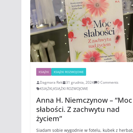
KSIĄŻKI
KSIĄŻKI ROZWOJOWE
Dagmara Rek
31 grudnia, 2024
0 Comments
KSIĄŻKI
,
KSIĄŻKI ROZWOJOWE
Anna H. Niemczynow – “Moc
słabości. Z zachwytu nad
życiem”
Siadam sobie wygodnie w fotelu, kubek z herbat