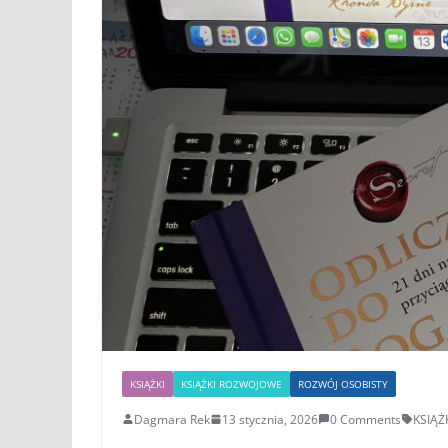
KSIĄŻKI
KSIĄŻKI ROZWOJOWE
ROZWÓJ OSOBISTY
Dagmara Rek
13 stycznia, 2026
0 Comments
KSIĄŻ