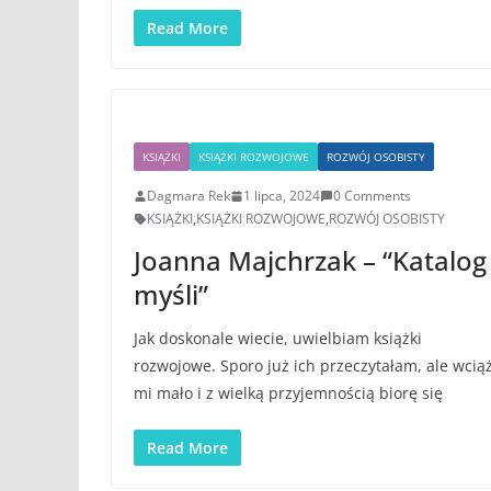
Read More
KSIĄŻKI
KSIĄŻKI ROZWOJOWE
ROZWÓJ OSOBISTY
Dagmara Rek
1 lipca, 2024
0 Comments
KSIĄŻKI
,
KSIĄŻKI ROZWOJOWE
,
ROZWÓJ OSOBISTY
Joanna Majchrzak – “Katalog
myśli”
Jak doskonale wiecie, uwielbiam książki
rozwojowe. Sporo już ich przeczytałam, ale wcią
mi mało i z wielką przyjemnością biorę się
Read More