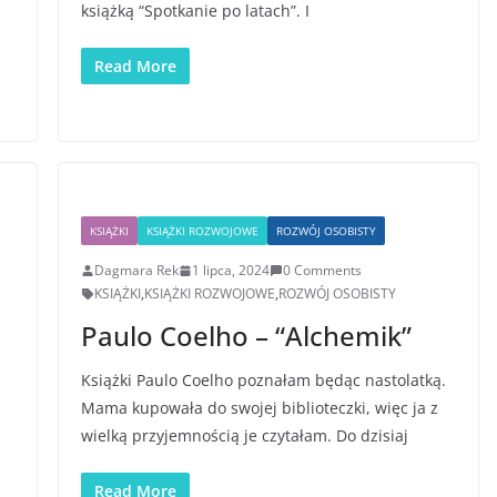
książką “Spotkanie po latach”. I
Read More
KSIĄŻKI
KSIĄŻKI ROZWOJOWE
ROZWÓJ OSOBISTY
Dagmara Rek
1 lipca, 2024
0 Comments
KSIĄŻKI
,
KSIĄŻKI ROZWOJOWE
,
ROZWÓJ OSOBISTY
Paulo Coelho – “Alchemik”
Książki Paulo Coelho poznałam będąc nastolatką.
Mama kupowała do swojej biblioteczki, więc ja z
wielką przyjemnością je czytałam. Do dzisiaj
Read More