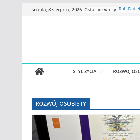
Przejdź
Ostatnie wpisy:
Rolf Dobel
sobota, 8 sierpnia, 2026
do
myślenia”
Beata Tet
treści
Konstanci
Katarzyna
straciliśm
Judith Jo
funkcjonu
S.Wynn-Wi
władzy, c
STYL ŻYCIA
ROZWÓJ OSO
największ
społeczno
ROZWÓJ OSOBISTY