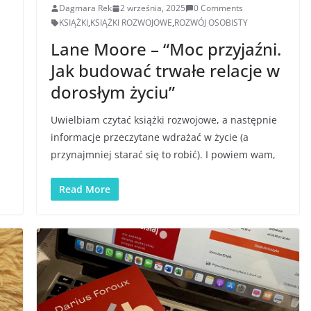
Dagmara Rek
2 września, 2025
0 Comments
KSIĄŻKI
,
KSIĄŻKI ROZWOJOWE
,
ROZWÓJ OSOBISTY
Lane Moore – “Moc przyjaźni.
Jak budować trwałe relacje w
dorosłym życiu”
Uwielbiam czytać książki rozwojowe, a następnie
informacje przeczytane wdrażać w życie (a
przynajmniej starać się to robić). I powiem wam,
Read More