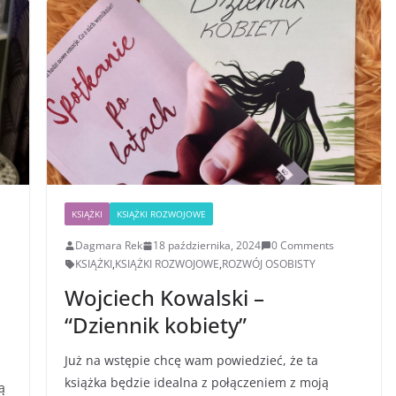
KSIĄŻKI
KSIĄŻKI ROZWOJOWE
Dagmara Rek
18 października, 2024
0 Comments
KSIĄŻKI
,
KSIĄŻKI ROZWOJOWE
,
ROZWÓJ OSOBISTY
Wojciech Kowalski –
“Dziennik kobiety”
Już na wstępie chcę wam powiedzieć, że ta
książka będzie idealna z połączeniem z moją
ą