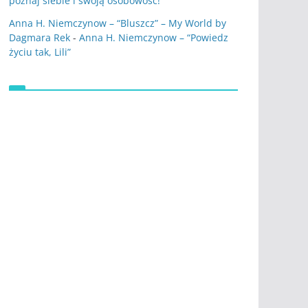
poznaj siebie i swoją osobowość!
Anna H. Niemczynow – “Bluszcz” – My World by
Dagmara Rek
-
Anna H. Niemczynow – “Powiedz
życiu tak, Lili”