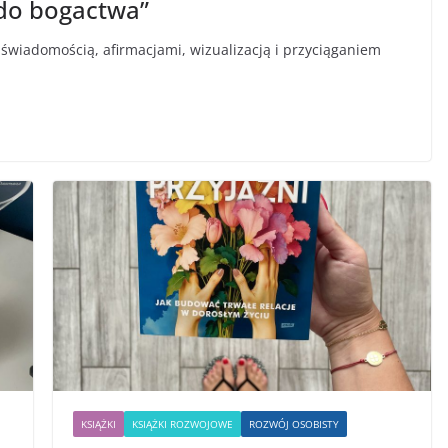
 do bogactwa”
świadomością, afirmacjami, wizualizacją i przyciąganiem
KSIĄŻKI
KSIĄŻKI ROZWOJOWE
ROZWÓJ OSOBISTY