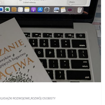
KI
,
KSIĄŻKI ROZWOJOWE
,
ROZWÓJ OSOBISTY