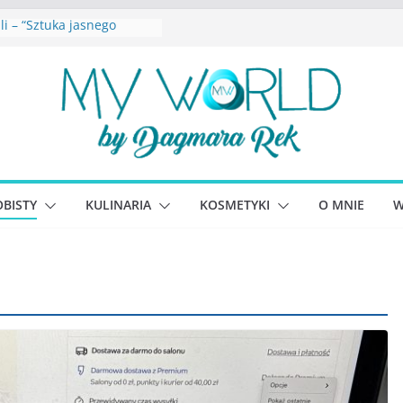
li – “Sztuka jasnego
kowska – “Dziewczyny
na. Sekrety seksbiznesu”
 Lewandowicz – Zanim
y siebie
seph – “Wysoko
jąca depresja”
lliams – “Bezwzględni. O
hciwości i upadku ideałów
BISTY
KULINARIA
KOSMETYKI
O MNIE
W
ego portalu
ściowego”