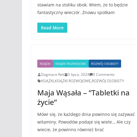
stawiam na stoliku obok. Wiem, że to będzie
fantastyczny wieczór. Znowu spotkam
Read More
KSIĄŻKI
KSIĄŻKI ROZWOJOWE
ROZWÓJ OSOBISTY
Dagmara Rek
5 lipca, 2024
0 Comments
KSIĄŻKI
,
KSIĄŻKI ROZWOJOWE
,
ROZWÓJ OSOBISTY
Maja Wąsała – “Tabletki na
życie”
Mówi się, że każdego dnia powinno się zażywać
witaminy. Powodów podaje się wiele… Ale czy
wiecie, że powinno również brać