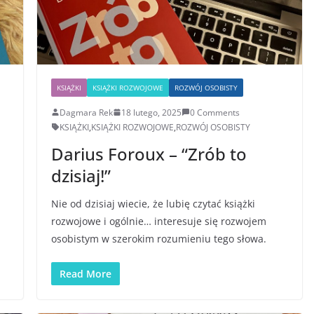
KSIĄŻKI
KSIĄŻKI ROZWOJOWE
ROZWÓJ OSOBISTY
Dagmara Rek
18 lutego, 2025
0 Comments
KSIĄŻKI
,
KSIĄŻKI ROZWOJOWE
,
ROZWÓJ OSOBISTY
Darius Foroux – “Zrób to
dzisiaj!”
Nie od dzisiaj wiecie, że lubię czytać książki
rozwojowe i ogólnie… interesuje się rozwojem
osobistym w szerokim rozumieniu tego słowa.
Read More