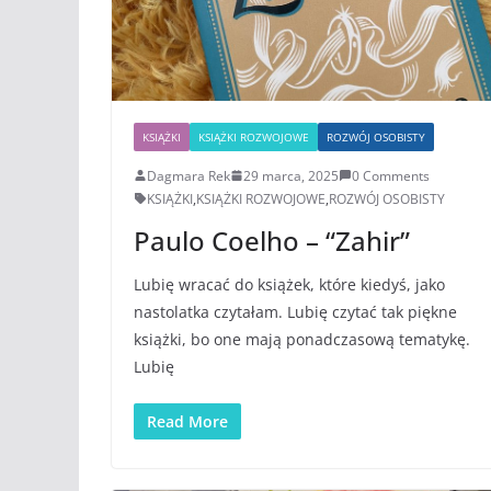
KSIĄŻKI
KSIĄŻKI ROZWOJOWE
ROZWÓJ OSOBISTY
Dagmara Rek
29 marca, 2025
0 Comments
KSIĄŻKI
,
KSIĄŻKI ROZWOJOWE
,
ROZWÓJ OSOBISTY
Paulo Coelho – “Zahir”
Lubię wracać do książek, które kiedyś, jako
nastolatka czytałam. Lubię czytać tak piękne
książki, bo one mają ponadczasową tematykę.
Lubię
Read More