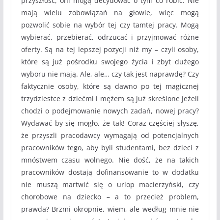
przyszłość, oni mogą decydować o tym co robić. Nie
mają wielu zobowiązań na głowie, więc mogą
pozwolić sobie na wybór tej czy tamtej pracy. Mogą
wybierać, przebierać, odrzucać i przyjmować różne
oferty. Są na tej lepszej pozycji niż my – czyli osoby,
które są już pośrodku swojego życia i zbyt dużego
wyboru nie mają. Ale, ale… czy tak jest naprawdę? Czy
faktycznie osoby, które są dawno po tej magicznej
trzydziestce z dziećmi i mężem są już skreślone jeżeli
chodzi o podejmowanie nowych zadań, nowej pracy?
Wydawać by się mogło, że tak! Coraz częściej słyszę,
że przyszli pracodawcy wymagają od potencjalnych
pracowników tego, aby byli studentami, bez dzieci z
mnóstwem czasu wolnego. Nie dość, że na takich
pracowników dostają dofinansowanie to w dodatku
nie muszą martwić się o urlop macierzyński, czy
chorobowe na dziecko – a to przecież problem,
prawda? Brzmi okropnie, wiem, ale według mnie nie