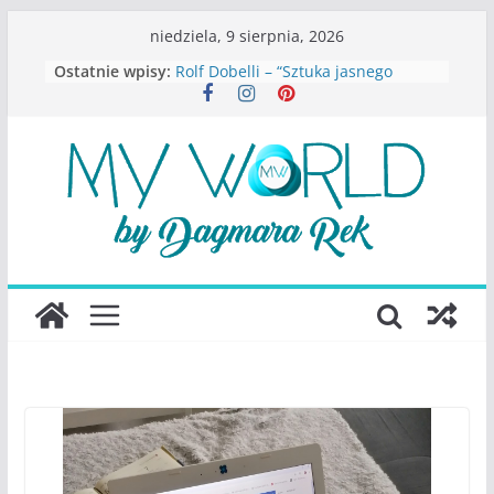
Przejdź
niedziela, 9 sierpnia, 2026
do
Ostatnie wpisy:
Rolf Dobelli – “Sztuka jasnego
treści
myślenia”
Beata Tetkowska – “Dziewczyny
Konstancina. Sekrety seksbiznesu”
Katarzyna Lewandowicz – Zanim
straciliśmy siebie
Judith Joseph – “Wysoko
funkcjonująca depresja”
S.Wynn-Williams – “Bezwzględni. O
władzy, chciwości i upadku ideałów
największego portalu
społecznościowego”