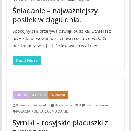
Śniadanie – najważniejszy
posiłek w ciągu dnia.
Spokojny sen przerywa dźwięk budzika. Otwierasz
oczy zdenerwowana, że znowu coś przerwało Ci
bardzo miły sen. Jesteś ciekawa co wydarzy
Read More
KOLACJA
KULINARIA
ŚNIADANIE
Www.dagmara-rek.pl
18 stycznia, 2016
6 komentarzy
KOLACJA
,
KULINARIA
,
ŚNIADANIE
Syrniki – rosyjskie placuszki z