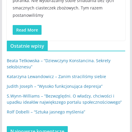
poranka. Nie wyobrażamy sobie śniadania bez tych
smacznych ciasteczek zbożowych. Tym razem
postanowiliśmy
Read More
Ostatnie wpisy
Beata Tetkowska – “Dziewczyny Konstancina. Sekrety
seksbiznesu”
Katarzyna Lewandowicz – Zanim straciliśmy siebie
Judith Joseph – “Wysoko funkcjonująca depresja”
S.Wynn-Williams – “Bezwzględni. O władzy, chciwości i
upadku ideałów największego portalu społecznościowego”
Rolf Dobelli – “Sztuka jasnego myślenia”
Najnowsze komentarze