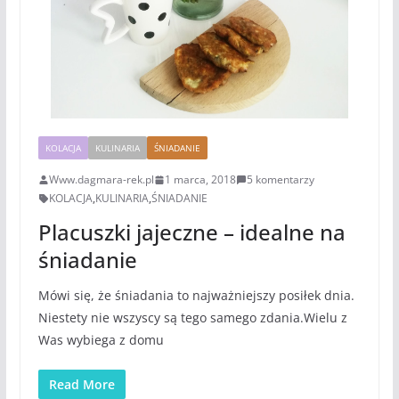
KOLACJA
KULINARIA
ŚNIADANIE
Www.dagmara-rek.pl
1 marca, 2018
5 komentarzy
KOLACJA
,
KULINARIA
,
ŚNIADANIE
Placuszki jajeczne – idealne na
śniadanie
Mówi się, że śniadania to najważniejszy posiłek dnia.
Niestety nie wszyscy są tego samego zdania.Wielu z
Was wybiega z domu
Read More