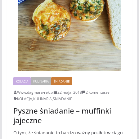
KOLACJA
KULINARIA
ŚNIADANIE
Www.dagmara-rek.pl
22 maja, 2018
2 komentarze
KOLACJA
,
KULINARIA
,
ŚNIADANIE
Pyszne śniadanie – muffinki
jajeczne
O tym, że śniadanie to bardzo ważny posiłek w ciągu