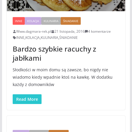
INNE
KOLACJA
KULINARIA
ŚNIADANIE
Www.dagmara-rek.pl
21 listopada, 2016
4 komentarze
INNE
,
KOLACJA
,
KULINARIA
,
ŚNIADANIE
Bardzo szybkie racuchy z
jabłkami
Słodkości w moim domu są zawsze, bo nigdy nie
wiadomo kiedy wpadnie ktoś na kawkę. W dodatku
każdy z domowników
Read More