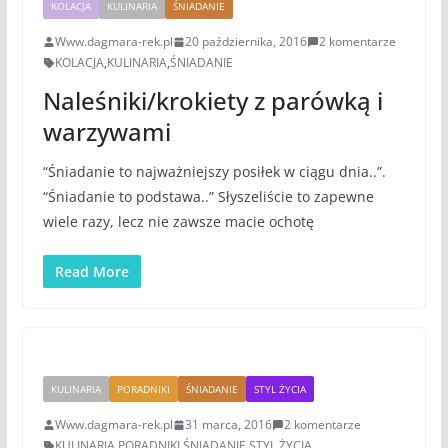
KOLACJA
KULINARIA
ŚNIADANIE
Www.dagmara-rek.pl
20 października, 2016
2 komentarze
KOLACJA
,
KULINARIA
,
ŚNIADANIE
Naleśniki/krokiety z parówką i
warzywami
“Śniadanie to najważniejszy posiłek w ciągu dnia..”.
“Śniadanie to podstawa..” Słyszeliście to zapewne
wiele razy, lecz nie zawsze macie ochotę
Read More
KULINARIA
PORADNIKI
ŚNIADANIE
STYL ŻYCIA
Www.dagmara-rek.pl
31 marca, 2016
2 komentarze
KULINARIA
,
PORADNIKI
,
ŚNIADANIE
,
STYL ŻYCIA