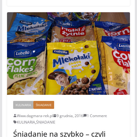
KULINARIA
ŚNIADANIE
Www.dagmara-rek.pl
9 grudnia, 2016
1 Comment
KULINARIA
,
ŚNIADANIE
Śniadanie na szybko – czyli