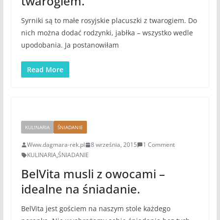
twarogiem.
Syrniki są to małe rosyjskie placuszki z twarogiem. Do
nich można dodać rodzynki, jabłka – wszystko wedle
upodobania. Ja postanowiłam
Read More
KULINARIA
ŚNIADANIE
Www.dagmara-rek.pl
8 września, 2015
1 Comment
KULINARIA
,
ŚNIADANIE
BelVita musli z owocami –
idealne na śniadanie.
BelVita jest gościem na naszym stole każdego