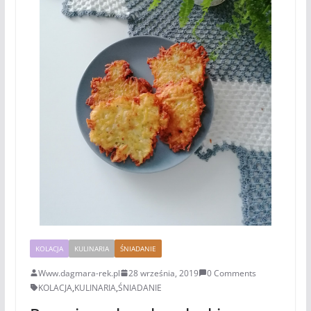
KOLACJA
KULINARIA
ŚNIADANIE
Www.dagmara-rek.pl
28 września, 2019
0 Comments
KOLACJA
,
KULINARIA
,
ŚNIADANIE