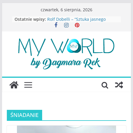
Przejdź
czwartek, 6 sierpnia, 2026
do
Ostatnie wpisy:
Rolf Dobelli – “Sztuka jasnego
treści
myślenia”
Beata Tetkowska – “Dziewczyny
Konstancina. Sekrety seksbiznesu”
Katarzyna Lewandowicz – Zanim
straciliśmy siebie
Judith Joseph – “Wysoko
funkcjonująca depresja”
S.Wynn-Williams – “Bezwzględni. O
władzy, chciwości i upadku ideałów
największego portalu
społecznościowego”
ŚNIADANIE