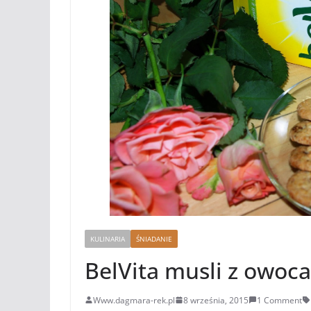
KULINARIA
ŚNIADANIE
BelVita musli z owoca
Www.dagmara-rek.pl
8 września, 2015
1 Comment