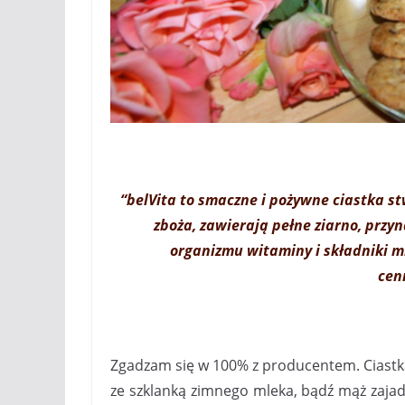
“belVita
to smaczne i pożywne ciastka st
zboża, zawierają pełne ziarno, przy
organizmu
witaminy i składniki 
cen
Zgadzam się w 100% z producentem. Ciastka
ze szklanką zimnego mleka, bądź mąż zajada