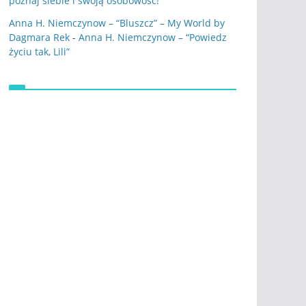
poznaj siebie i swoją osobowość!
Anna H. Niemczynow – “Bluszcz” – My World by
Dagmara Rek
-
Anna H. Niemczynow – “Powiedz
życiu tak, Lili”