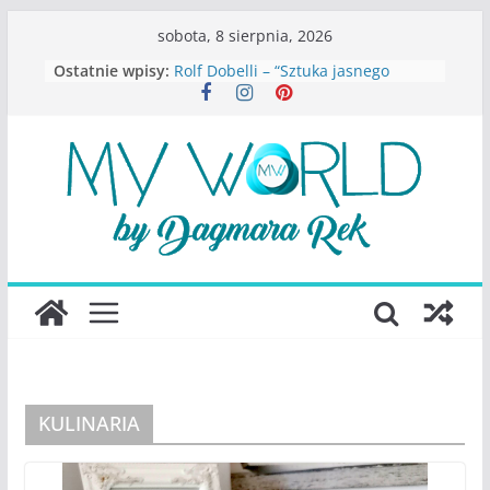
Przejdź
sobota, 8 sierpnia, 2026
do
Ostatnie wpisy:
Rolf Dobelli – “Sztuka jasnego
treści
myślenia”
Beata Tetkowska – “Dziewczyny
Konstancina. Sekrety seksbiznesu”
Katarzyna Lewandowicz – Zanim
straciliśmy siebie
Judith Joseph – “Wysoko
funkcjonująca depresja”
S.Wynn-Williams – “Bezwzględni. O
władzy, chciwości i upadku ideałów
największego portalu
społecznościowego”
KULINARIA