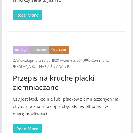
filmu czy serialu. Już raz
Read More
KOLACJA
KULINARIA
ŚNIADANIE
Www.dagmara-rek.pl
28 września, 2019
0 Comments
KOLACJA
,
KULINARIA
,
ŚNIADANIE
Przepis na kruche placki
ziemniaczane
Czy jest ktoś, kto nie lubi placków ziemniaczanych? Ja
chyba nie znam takiej osoby. My uwielbiamy i w
miarę możliwości
Read More