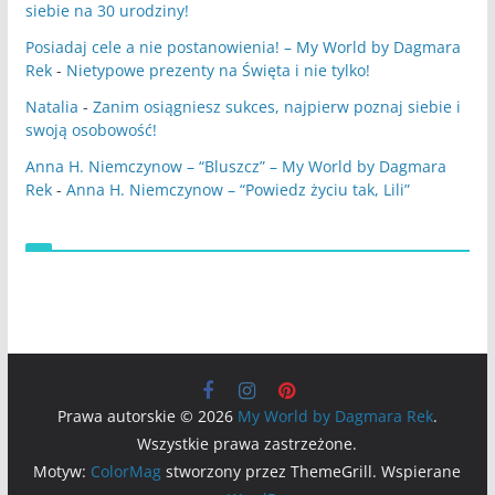
siebie na 30 urodziny!
Posiadaj cele a nie postanowienia! – My World by Dagmara
Rek
-
Nietypowe prezenty na Święta i nie tylko!
Natalia
-
Zanim osiągniesz sukces, najpierw poznaj siebie i
swoją osobowość!
Anna H. Niemczynow – “Bluszcz” – My World by Dagmara
Rek
-
Anna H. Niemczynow – “Powiedz życiu tak, Lili”
Prawa autorskie © 2026
My World by Dagmara Rek
.
Wszystkie prawa zastrzeżone.
Motyw:
ColorMag
stworzony przez ThemeGrill. Wspierane