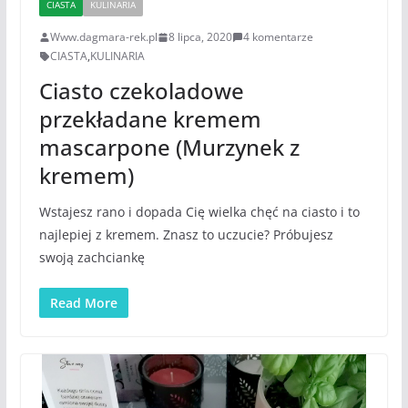
CIASTA
KULINARIA
Www.dagmara-rek.pl
8 lipca, 2020
4 komentarze
CIASTA
,
KULINARIA
Ciasto czekoladowe
przekładane kremem
mascarpone (Murzynek z
kremem)
Wstajesz rano i dopada Cię wielka chęć na ciasto i to
najlepiej z kremem. Znasz to uczucie? Próbujesz
swoją zachciankę
Read More