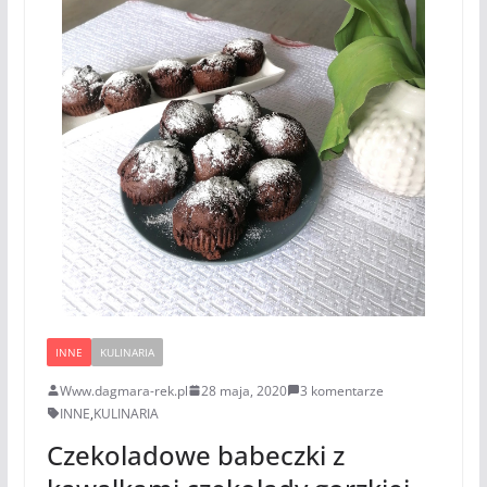
INNE
KULINARIA
Www.dagmara-rek.pl
28 maja, 2020
3 komentarze
INNE
,
KULINARIA
Czekoladowe babeczki z