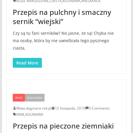
BOŻE NARODZENIE
,
CIASTA
,
KULINARIA
,
WIELKANOC
Przepis na pulchny i smaczny
sernik “wiejski”
Czy są tu fani serników? No jasne, że są! Chyba nie
ma osoby, która by nie uwielbiała tego pysznego
ciasta,
Read More
INNE
KULINARIA
Www.dagmara-rek.pl
12 listopada, 2019
0 Comments
INNE
,
KULINARIA
Przepis na pieczone ziemniaki