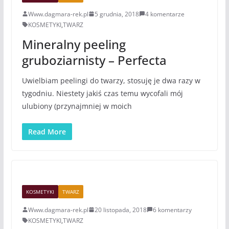
Www.dagmara-rek.pl
5 grudnia, 2018
4 komentarze
KOSMETYKI
,
TWARZ
Mineralny peeling
gruboziarnisty – Perfecta
Uwielbiam peelingi do twarzy, stosuję je dwa razy w
tygodniu. Niestety jakiś czas temu wycofali mój
ulubiony (przynajmniej w moich
Read More
KOSMETYKI
TWARZ
Www.dagmara-rek.pl
20 listopada, 2018
6 komentarzy
KOSMETYKI
,
TWARZ