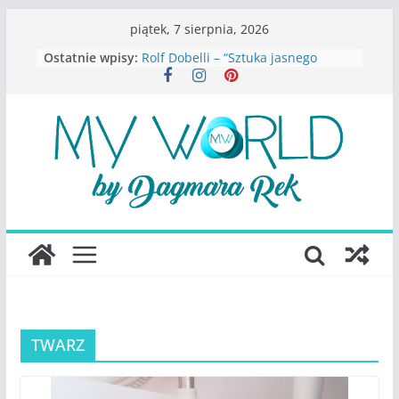
Przejdź
piątek, 7 sierpnia, 2026
do
Ostatnie wpisy:
Rolf Dobelli – “Sztuka jasnego
treści
myślenia”
Beata Tetkowska – “Dziewczyny
Konstancina. Sekrety seksbiznesu”
Katarzyna Lewandowicz – Zanim
straciliśmy siebie
Judith Joseph – “Wysoko
funkcjonująca depresja”
S.Wynn-Williams – “Bezwzględni. O
władzy, chciwości i upadku ideałów
największego portalu
społecznościowego”
TWARZ