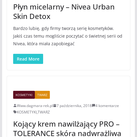
Płyn micelarny – Nivea Urban
Skin Detox
Bardzo lubię, gdy firmy tworzą serię kosmetyków.
Jakiś czas temu mogliście poczytać o świetnej serii od
Nivea, która miała zapobiegać
Read More
KOSMETYKI
TWARZ
Www.dagmara-rek.pl
7 października, 2018
4 komentarze
KOSMETYKI
,
TWARZ
Kojący krem nawilżający PRO –
TOLERANCE skóra nadwrażliwa