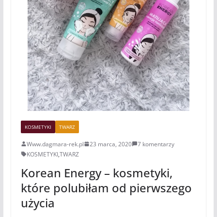
KOSMETYKI
TWARZ
Www.dagmara-rek.pl
23 marca, 2020
7 komentarzy
KOSMETYKI
,
TWARZ
Korean Energy – kosmetyki,
które polubiłam od pierwszego
użycia