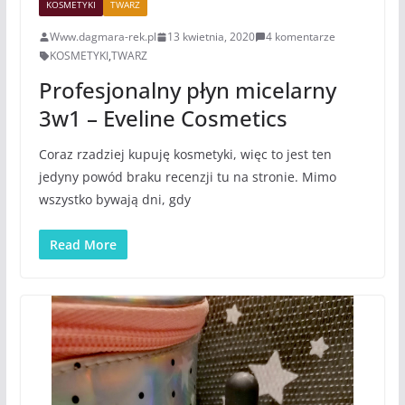
KOSMETYKI
TWARZ
Www.dagmara-rek.pl
13 kwietnia, 2020
4 komentarze
KOSMETYKI
,
TWARZ
Profesjonalny płyn micelarny
3w1 – Eveline Cosmetics
Coraz rzadziej kupuję kosmetyki, więc to jest ten
jedyny powód braku recenzji tu na stronie. Mimo
wszystko bywają dni, gdy
Read More