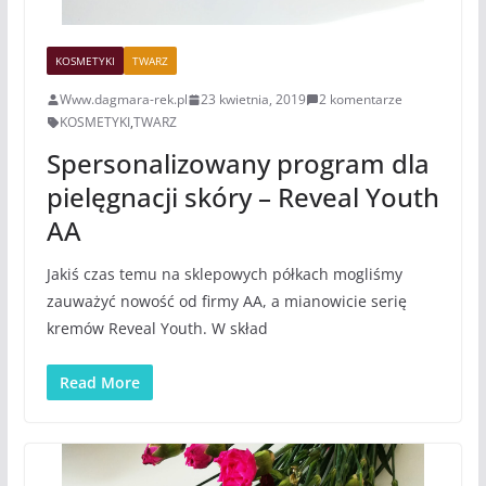
KOSMETYKI
TWARZ
Www.dagmara-rek.pl
23 kwietnia, 2019
2 komentarze
KOSMETYKI
,
TWARZ
Spersonalizowany program dla
pielęgnacji skóry – Reveal Youth
AA
Jakiś czas temu na sklepowych półkach mogliśmy
zauważyć nowość od firmy AA, a mianowicie serię
kremów Reveal Youth. W skład
Read More