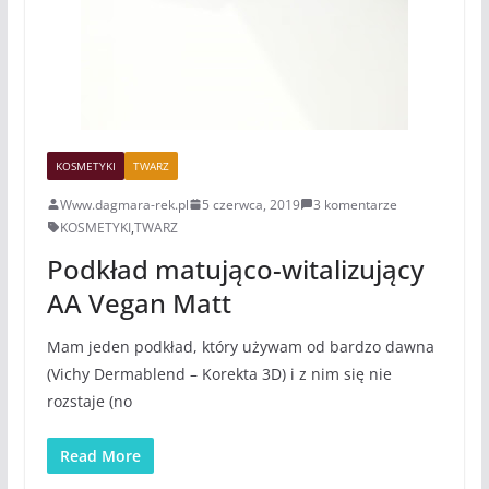
KOSMETYKI
TWARZ
Www.dagmara-rek.pl
5 czerwca, 2019
3 komentarze
KOSMETYKI
,
TWARZ
Podkład matująco-witalizujący
AA Vegan Matt
Mam jeden podkład, który używam od bardzo dawna
(Vichy Dermablend – Korekta 3D) i z nim się nie
rozstaje (no
Read More