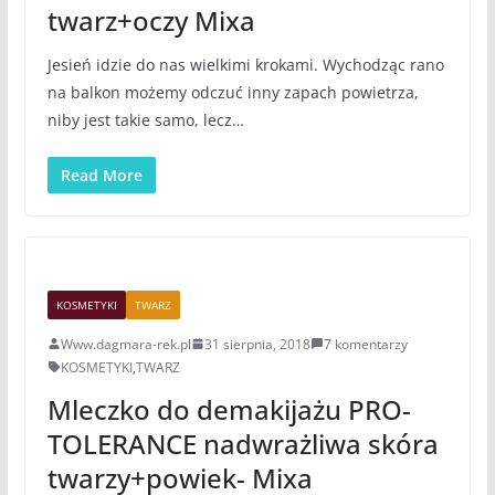
twarz+oczy Mixa
Jesień idzie do nas wielkimi krokami. Wychodząc rano
na balkon możemy odczuć inny zapach powietrza,
niby jest takie samo, lecz…
Read More
KOSMETYKI
TWARZ
Www.dagmara-rek.pl
31 sierpnia, 2018
7 komentarzy
KOSMETYKI
,
TWARZ
Mleczko do demakijażu PRO-
TOLERANCE nadwrażliwa skóra
twarzy+powiek- Mixa