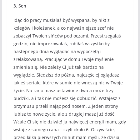
3. Sen
Idąc do pracy musiałaś być wyspana, by nikt z
kolegów i koleżanek, a co najważniejsze szef nie
zobaczył Twoich sińców pod oczami. Przestrzegałaś
godzin, nie imprezowałaś, robiłaś wszystko by
następnego dnia wyglądać na wypoczętą i
zrelaksowaną. Pracując w domu Twoje myślenie
zmienia się. Nie zależy Ci już tak bardzo na
wyglądzie. Siedzisz do późna, najczęściej oglądasz
jakieś seriale, które w sumie nie wnoszą nic w Twoje
życie. Na rano masz ustawione dwa a może trzy
budziki, a i tak nie możesz się dobudzić. Wstajesz z
przymusu przeklinając pod nosem. Z jeden strony
lubisz to nowe życie, ale z drugiej masz już dość.
Wcale Ci się nie dziwię! Ja najwięcej energii mam, gdy
wstaję z samego rana – czyli około 6. Oczywiście,
przed kilka pierwszych minut mam myśli, że dzisiaj