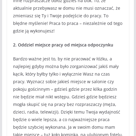
inne rozpraszacze odłóż gdzieś na bok. To, że
aktualnie przebywasz w domu nie musi oznaczać, że
zmieniasz się Ty i Twoje podejście do pracy. To
błędne myślenie! Praca to praca – niezależnie od tego
gdzie ją wykonujesz!
2. Oddziel miejsce pracy od miejsca odpoczynku
Bardzo ważne jest to, by nie pracować w łóżku, a
najlepiej gdyby można było zorganizować jakiś mały
kącik, który byłby tylko i wyłącznie Wasz na czas
pracy. Wyznacz sobie jakieś miejsce w salonie czy
pokoju gościnnym – gdzieś gdzie przez kilka godzin
nie będzie miał nikt wstępu. Gdzieś gdzie będziesz
mogła skupić się na pracy bez rozpraszaczy (męża,
dzieci, radia, telewizji). Dzięki temu Twoja wydajność
będzie o wiele lepsza, a co najważniejsze praca
będzie szybciej wykonana. Ja w swoim domu mam
takie miejsce – tuż koło kominka, na ulubionym fotelu,