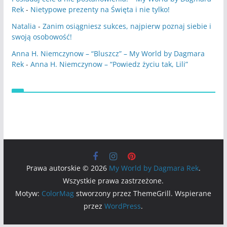
Rek
-
Nietypowe prezenty na Święta i nie tylko!
Natalia
-
Zanim osiągniesz sukces, najpierw poznaj siebie i
swoją osobowość!
Anna H. Niemczynow – “Bluszcz” – My World by Dagmara
Rek
-
Anna H. Niemczynow – “Powiedz życiu tak, Lili”
Prawa autorskie © 2026
My World by Dagmara Rek
.
Wszystkie prawa zastrzeżone.
Motyw:
ColorMag
stworzony przez ThemeGrill. Wspierane
przez
WordPress
.