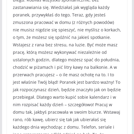
zastanawiania się. Wiedziałaś jak wygląda każdy
poranek, przywykłaś do tego. Teraz, gdy jesteś
zmuszona pracować w domu (z różnych powodów)
nie musisz nigdzie się spieszyć, nie myślisz o korkach,
o tym, że możesz się spóźnić na jakieś spotkanie.
Wstajesz z rana bez stresu, na luzie. Być może masz
pracę, którą możesz wykonywać niezależnie od
ustalonych godzin, dlatego możesz spać do południa,
chodzić w piżamach i pić litry kawy na balkonie. A w
przerwach pracujesz – o ile masz ochotę na to. I to
jest właśnie Twój błąd! Poranek jest bardzo ważny! To
jak rozpoczynasz dzień, będzie znaczyło jak on będzie
przebiegał. Dlatego warto kupić sobie kalendarz i w
nim rozpisać każdy dzień – szczegółowo! Pracuj w
domu tak, jakbyś pracowała w swoim biurze. Wstawaj
rano, rób kawę, ubierz się tak jak ubierałaś się
każdego dnia wychodząc z domu. Telefon, seriale i