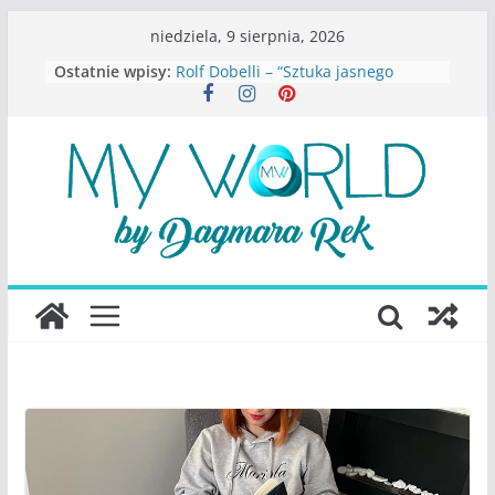
Przejdź
niedziela, 9 sierpnia, 2026
do
Ostatnie wpisy:
Rolf Dobelli – “Sztuka jasnego
treści
myślenia”
Beata Tetkowska – “Dziewczyny
Konstancina. Sekrety seksbiznesu”
Katarzyna Lewandowicz – Zanim
straciliśmy siebie
Judith Joseph – “Wysoko
funkcjonująca depresja”
S.Wynn-Williams – “Bezwzględni. O
władzy, chciwości i upadku ideałów
największego portalu
społecznościowego”