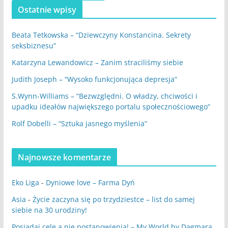
Ostatnie wpisy
Beata Tetkowska – “Dziewczyny Konstancina. Sekrety
seksbiznesu”
Katarzyna Lewandowicz – Zanim straciliśmy siebie
Judith Joseph – “Wysoko funkcjonująca depresja”
S.Wynn-Williams – “Bezwzględni. O władzy, chciwości i
upadku ideałów największego portalu społecznościowego”
Rolf Dobelli – “Sztuka jasnego myślenia”
Najnowsze komentarze
Eko Liga
-
Dyniowe love – Farma Dyń
Asia
-
Życie zaczyna się po trzydziestce – list do samej
siebie na 30 urodziny!
Posiadaj cele a nie postanowienia! – My World by Dagmara