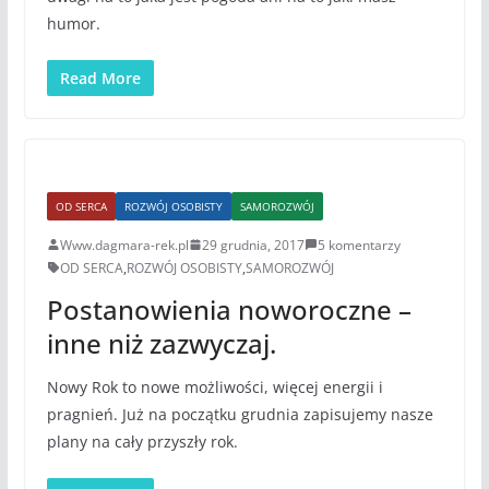
humor.
Read More
OD SERCA
ROZWÓJ OSOBISTY
SAMOROZWÓJ
Www.dagmara-rek.pl
29 grudnia, 2017
5 komentarzy
OD SERCA
,
ROZWÓJ OSOBISTY
,
SAMOROZWÓJ
Postanowienia noworoczne –
inne niż zazwyczaj.
Nowy Rok to nowe możliwości, więcej energii i
pragnień. Już na początku grudnia zapisujemy nasze
plany na cały przyszły rok.