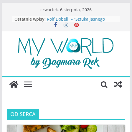
Przejdź
czwartek, 6 sierpnia, 2026
do
Ostatnie wpisy:
Rolf Dobelli – “Sztuka jasnego
treści
myślenia”
Beata Tetkowska – “Dziewczyny
Konstancina. Sekrety seksbiznesu”
Katarzyna Lewandowicz – Zanim
straciliśmy siebie
Judith Joseph – “Wysoko
funkcjonująca depresja”
S.Wynn-Williams – “Bezwzględni. O
władzy, chciwości i upadku ideałów
największego portalu
społecznościowego”
OD SERCA