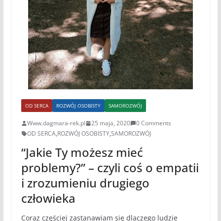
OD SERCA
ROZWÓJ OSOBISTY
SAMOROZWÓJ
Www.dagmara-rek.pl
25 maja, 2020
0 Comments
OD SERCA
,
ROZWÓJ OSOBISTY
,
SAMOROZWÓJ
“Jakie Ty możesz mieć
problemy?” – czyli coś o empatii
i zrozumieniu drugiego
człowieka
Coraz częściej zastanawiam się dlaczego ludzie