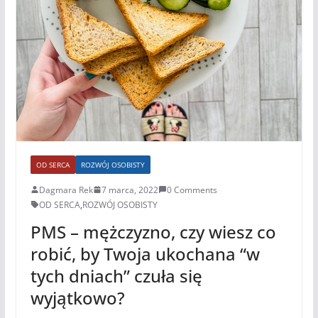
OD SERCA
ROZWÓJ OSOBISTY
Dagmara Rek
7 marca, 2022
0 Comments
OD SERCA
,
ROZWÓJ OSOBISTY
PMS – mężczyzno, czy wiesz co
robić, by Twoja ukochana “w
tych dniach” czuła się
wyjątkowo?