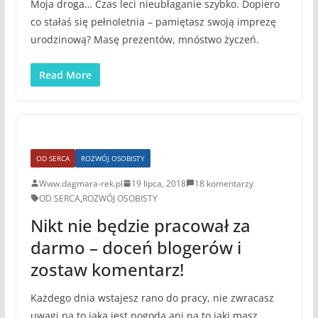
Moja droga… Czas leci nieubłaganie szybko. Dopiero
co stałaś się pełnoletnia – pamiętasz swoją imprezę
urodzinową? Masę prezentów, mnóstwo życzeń.
Read More
OD SERCA
ROZWÓJ OSOBISTY
Www.dagmara-rek.pl
19 lipca, 2018
18 komentarzy
OD SERCA
,
ROZWÓJ OSOBISTY
Nikt nie będzie pracował za
darmo – doceń blogerów i
zostaw komentarz!
Każdego dnia wstajesz rano do pracy, nie zwracasz
uwagi na to jaka jest pogoda ani na to jaki masz