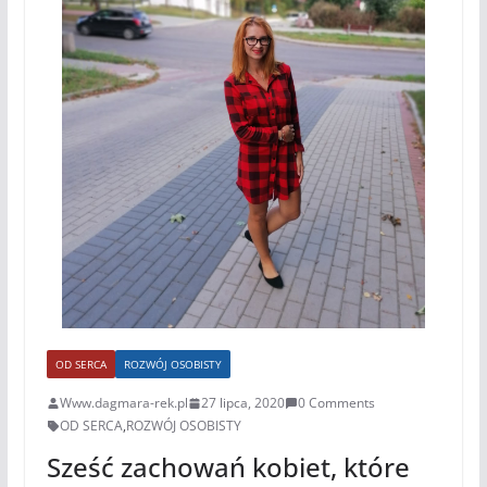
OD SERCA
ROZWÓJ OSOBISTY
Www.dagmara-rek.pl
27 lipca, 2020
0 Comments
OD SERCA
,
ROZWÓJ OSOBISTY
Sześć zachowań kobiet, które