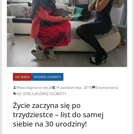
OD SERCA
ROZWÓJ OSOBISTY
Www.dagmara-rek.pl
19 października, 2019
8 komentarzy
OD SERCA
,
ROZWÓJ OSOBISTY
Życie zaczyna się po
trzydziestce – list do samej
siebie na 30 urodziny!