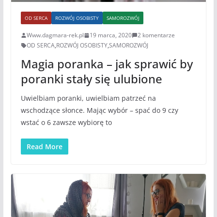
OD SERCA
ROZWÓJ OSOBISTY
SAMOROZWÓJ
Www.dagmara-rek.pl
19 marca, 2020
2 komentarze
OD SERCA
,
ROZWÓJ OSOBISTY
,
SAMOROZWÓJ
Magia poranka – jak sprawić by
poranki stały się ulubione
Uwielbiam poranki, uwielbiam patrzeć na
wschodzące słonce. Mając wybór – spać do 9 czy
wstać o 6 zawsze wybiorę to
Read More