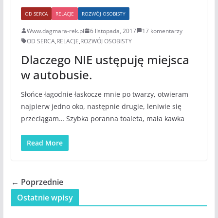
OD SERCA
RELACJE
ROZWÓJ OSOBISTY
Www.dagmara-rek.pl
6 listopada, 2017
17 komentarzy
OD SERCA
,
RELACJE
,
ROZWÓJ OSOBISTY
Dlaczego NIE ustępuję miejsca
w autobusie.
Słońce łagodnie łaskocze mnie po twarzy, otwieram
najpierw jedno oko, następnie drugie, leniwie się
przeciągam… Szybka poranna toaleta, mała kawka
Read More
← Poprzednie
Ostatnie wpisy