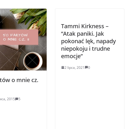
Tammi Kirkness –
“Atak paniki. Jak
pokonać lęk, napady
niepokoju i trudne
emocje”
2 lipca, 2021
0
tów o mnie cz.
wca, 2015
5