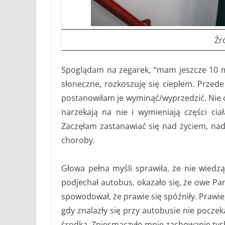
Źr
Spoglądam na zegarek, “mam jeszcze 10 mi
słoneczne, rozkoszuję się ciepłem. Przede
postanowiłam je wyminąć/wyprzedzić. Nie ch
narzekają na nie i wymieniają części cia
Zaczęłam zastanawiać się nad życiem, na
choroby.
Głowa pełna myśli sprawiła, że nie wiedz
podjechał autobus, okazało się, że owe Pan
spowodował, że prawie się spóźniły. Prawie
gdy znalazły się przy autobusie nie poczek
środka. Zniesmaczyło mnie zachowanie tyc