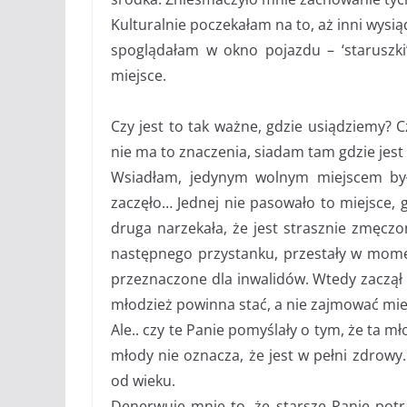
Kulturalnie poczekałam na to, aż inni wysią
spoglądałam w okno pojazdu – ‘staruszki’
miejsce.
Czy jest to tak ważne, gdzie usiądziemy? C
nie ma to znaczenia, siadam tam gdzie jest
Wsiadłam, jedynym wolnym miejscem było
zaczęło… Jednej nie pasowało to miejsce, g
druga narzekała, że jest strasznie zmęczon
następnego przystanku, przestały w momen
przeznaczone dla inwalidów. Wtedy zaczął s
młodzież powinna stać, a nie zajmować mi
Ale.. czy te Panie pomyślały o tym, że ta m
młody nie oznacza, że jest w pełni zdrowy
od wieku.
Denerwuje mnie to, że starsze Panie potra