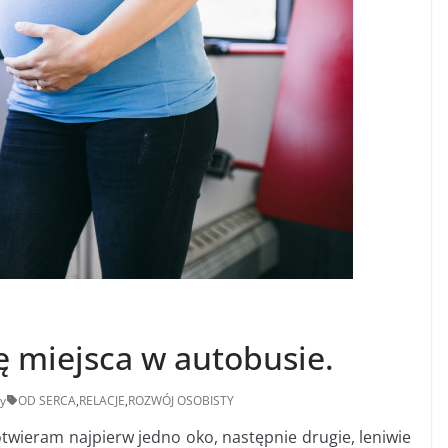
ę miejsca w autobusie.
y
OD SERCA
,
RELACJE
,
ROZWÓJ OSOBISTY
twieram najpierw jedno oko, następnie drugie, leniwie