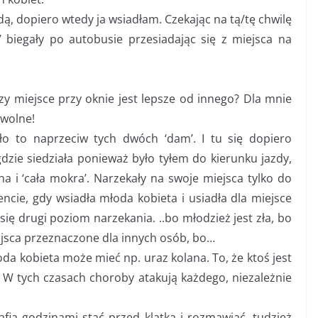
dą, dopiero wtedy ja wsiadłam. Czekając na tą/tę chwilę
 biegały po autobusie przesiadając się z miejsca na
zy miejsce przy oknie jest lepsze od innego? Dla mnie
 wolne!
 to naprzeciw tych dwóch ‘dam’. I tu się dopiero
dzie siedziała ponieważ było tyłem do kierunku jazdy,
a i ‘cała mokra’. Narzekały na swoje miejsca tylko do
cie, gdy wsiadła młoda kobieta i usiadła dla miejsce
ię drugi poziom narzekania. ..bo młodzież jest zła, bo
ejsca przeznaczone dla innych osób, bo…
łoda kobieta może mieć np. uraz kolana. To, że ktoś jest
. W tych czasach choroby atakują każdego, niezależnie
fią godzinami stać przed klatką i rozmawiać, tudzież