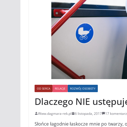
OD SERCA
RELACJE
ROZWÓJ OSOBISTY
Dlaczego NIE ustępuj
Www.dagmara-rek.pl
6 listopada, 2017
17 komentarz
Słońce łagodnie łaskocze mnie po twarzy, o