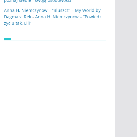
poznaj siebie i swoją osobowość!
Anna H. Niemczynow – “Bluszcz” – My World by
Dagmara Rek
-
Anna H. Niemczynow – “Powiedz
życiu tak, Lili”