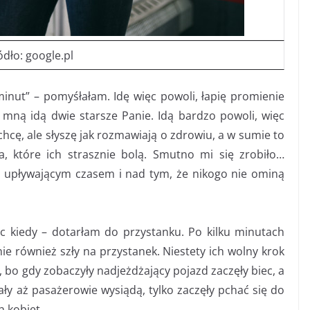
ódło: google.pl
nut” – pomyśłałam. Idę więc powoli, łapię promienie
 mną idą dwie starsze Panie. Idą bardzo powoli, więc
cę, ale słyszę jak rozmawiają o zdrowiu, a w sumie to
ła, które ich strasznie bolą. Smutno mi się zrobiło…
d upływającym czasem i nad tym, że nikogo nie ominą
ąc kiedy – dotarłam do przystanku. Po kilku minutach
ie również szły na przystanek. Niestety ich wolny krok
, bo gdy zobaczyły nadjeżdżający pojazd zaczęły biec, a
ały aż pasażerowie wysiądą, tylko zaczęły pchać się do
h kobiet.