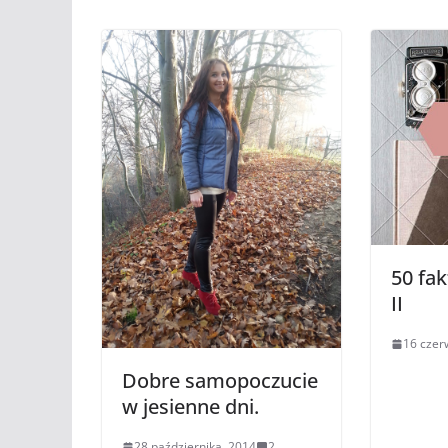
50 fak
II
16 czer
Dobre samopoczucie
w jesienne dni.
28 października, 2014
2