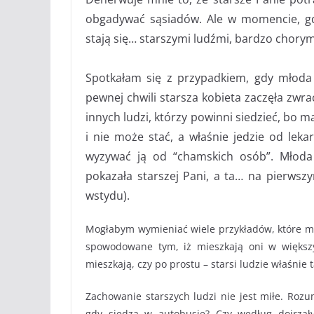
obgadywać sąsiadów. Ale w momencie, gd
stają się… starszymi ludźmi, bardzo chorym
Spotkałam się z przypadkiem, gdy młoda k
pewnej chwili starsza kobieta zaczęła zw
innych ludzi, którzy powinni siedzieć, bo m
i nie może stać, a właśnie jedzie od lekar
wyzywać ją od “chamskich osób”. Młoda 
pokazała starszej Pani, a ta… na pierws
wstydu).
Mogłabym wymieniać wiele przykładów, które mów
spowodowane tym, iż mieszkają oni w większy
mieszkają, czy po prostu – starsi ludzie właśnie t
Zachowanie starszych ludzi nie jest miłe. Rozu
gdy siedzą w autobusie? Czy według dojrzałyc