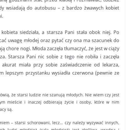
y wsiadają do autobusu – z bardzo żwawych kobiet
i.
obieta siedziała, a starsza Pani stała obok niej. Po
racać uwagę młodej oraz pytać czy ona ma szacunek do
ają chore nogi. Młoda zaczęła tłumaczyć, że jest w ciąży
za. Starsza Pani nic sobie z tego nie robiła i zaczęła
akurat miała przy sobie zaświadczenie od lekarza,
zym lepszym przystanku wysiadła czerwona (pewnie ze
ią, że starsi ludzie nie szanują młodych. Nie wiem czy jest
m mieście i inaczej odbierają życie i osoby, które w nim
acy są.
miem – starsi schorowani, lecz… czy należy wyzywać innych,
h ludzi młodzież (cała młodzież) jest złośliwa, wredna i