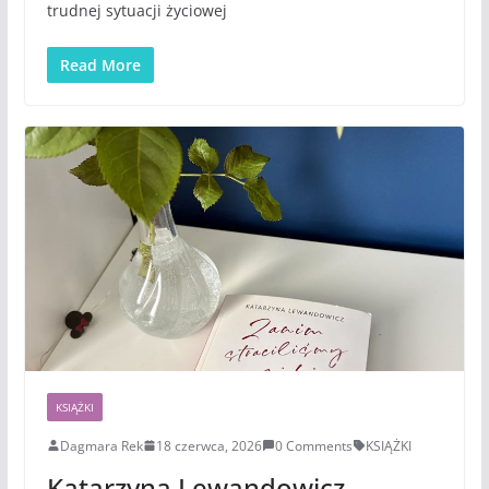
trudnej sytuacji życiowej
Read More
KSIĄŻKI
Dagmara Rek
18 czerwca, 2026
0 Comments
KSIĄŻKI
Katarzyna Lewandowicz –