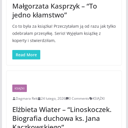
Małgorzata Kasprzyk – “To
jedno kłamstwo”
Co to była za książka! Przeczytałam ją od razu jak tylko
odebrałam przesyłkę. Serio! Wyjęłam książkę z
koperty i stwierdziłam,
Read More
KSIĄŻKI
Dagmara Rek
24 lutego, 2026
0 Comments
KSIĄŻKI
Elżbieta Wiater – “Linoskoczek.
Biografia duchowa ks. Jana
Kaczkowskiego”