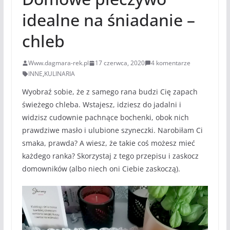
idealne na śniadanie –
chleb
Www.dagmara-rek.pl
17 czerwca, 2020
4 komentarze
INNE
,
KULINARIA
Wyobraź sobie, że z samego rana budzi Cię zapach
świeżego chleba. Wstajesz, idziesz do jadalni i
widzisz cudownie pachnące bochenki, obok nich
prawdziwe masło i ulubione szyneczki. Narobiłam Ci
smaka, prawda? A wiesz, że takie coś możesz mieć
każdego ranka? Skorzystaj z tego przepisu i zaskocz
domowników (albo niech oni Ciebie zaskoczą).