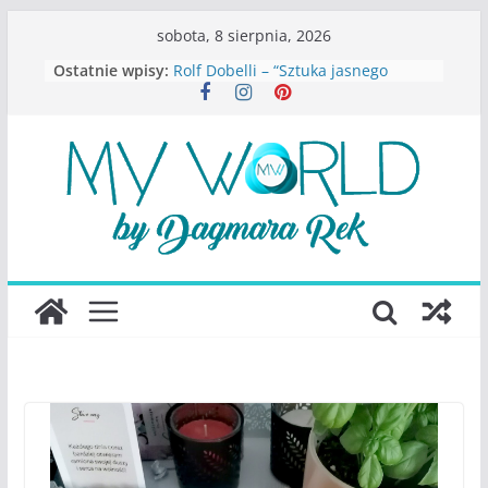
Przejdź
sobota, 8 sierpnia, 2026
do
Ostatnie wpisy:
Rolf Dobelli – “Sztuka jasnego
treści
myślenia”
Beata Tetkowska – “Dziewczyny
Konstancina. Sekrety seksbiznesu”
Katarzyna Lewandowicz – Zanim
straciliśmy siebie
Judith Joseph – “Wysoko
funkcjonująca depresja”
S.Wynn-Williams – “Bezwzględni. O
władzy, chciwości i upadku ideałów
największego portalu
społecznościowego”