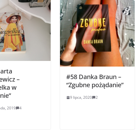
arta
#58 Danka Braun –
ewicz –
“Zgubne pożądanie”
elka w
nie”
9 lipca, 2020
2
ada, 2019
4