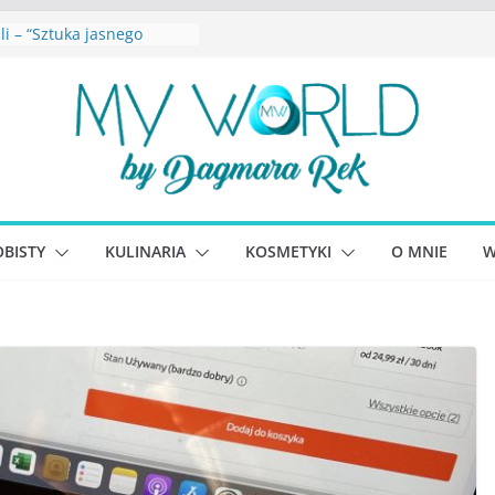
li – “Sztuka jasnego
kowska – “Dziewczyny
na. Sekrety seksbiznesu”
 Lewandowicz – Zanim
y siebie
seph – “Wysoko
jąca depresja”
lliams – “Bezwzględni. O
hciwości i upadku ideałów
BISTY
KULINARIA
KOSMETYKI
O MNIE
W
ego portalu
ściowego”