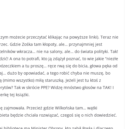
o czym możecie przeczytać klikając na powyższe linki). Teraz nie
rzec. Gdzie Zośka tam kłopoty, ale… przynajmniej jest
elników wkracza… nie na salony, ale… do świata polityki. Tak!
zić! A ona to potrafi, kto ją zdążył poznać, to wie jakie “niezłe
 wózeczkiem a tu proszę… ręce rwą się do bicia, głowa pęka od
j… dużo by opowiadać, a tego robić chyba nie muszę, bo
 (mimo wszystko) miłą staruszką. Jeżeli jest tu ktoś z
rytów? Tak w skrócie PPE? Widzę mnóstwo głosów na TAK! I
rkę tej książki.
 się zajmowała. Przecież gdzie Wilkońska tam… wątki
obieta będzie chciała rozwiązać, czegoś się o nich dowiedzieć.
jej bibliotece ma Minister Obrony, kto zabił Posła i dlaczego