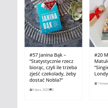
#57 Janina Bąk –
#20 M
“Statystycznie rzecz
Matul
biorąc, czyli ile trzeba
“Singi
zjeść czekolady, żeby
Londy
dostać Nobla?”
1 listop
6 lipca, 2020
2