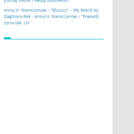
poznaj siebie i swoją osobowość!
Anna H. Niemczynow – “Bluszcz” – My World by
Dagmara Rek
-
Anna H. Niemczynow – “Powiedz
życiu tak, Lili”