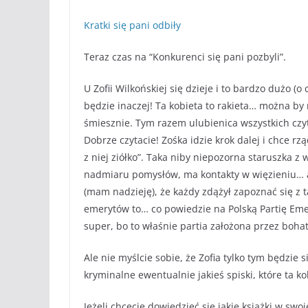
Kratki się pani odbiły
Teraz czas na “Konkurenci się pani pozbyli”.
U Zofii Wilkońskiej się dzieje i to bardzo dużo (
będzie inaczej! Ta kobieta to rakieta… można by 
śmiesznie. Tym razem ulubienica wszystkich czyt
Dobrze czytacie! Zośka idzie krok dalej i chce rząd
z niej ziółko”. Taka niby niepozorna staruszka z
nadmiaru pomysłów, ma kontakty w więzieniu… a
(mam nadzieję), że każdy zdążył zapoznać się z tą
emerytów to… co powiedzie na Polską Partię Eme
super, bo to właśnie partia założona przez bohate
Ale nie myślcie sobie, że Zofia tylko tym będzie
kryminalne ewentualnie jakieś spiski, które ta k
Jeżeli chcecie dowiedzieć się jakie książki w swo