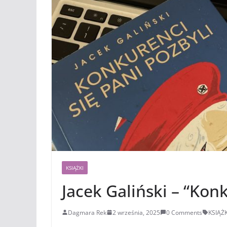
KSIĄŻKI
Jacek Galiński – “Konk
Dagmara Rek
2 września, 2025
0 Comments
KSIĄŻK