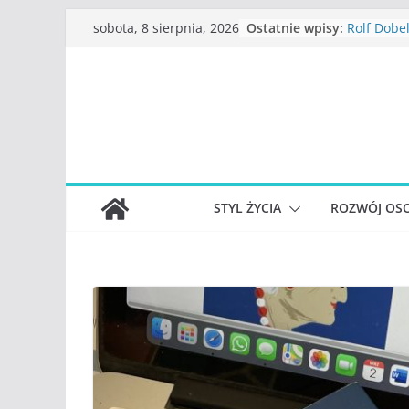
Przejdź
Ostatnie wpisy:
Rolf Dobel
sobota, 8 sierpnia, 2026
do
myślenia”
Beata Tet
treści
Konstanci
Katarzyna
straciliśm
Judith Jo
funkcjonu
S.Wynn-Wi
władzy, c
STYL ŻYCIA
ROZWÓJ OSO
największ
społeczno