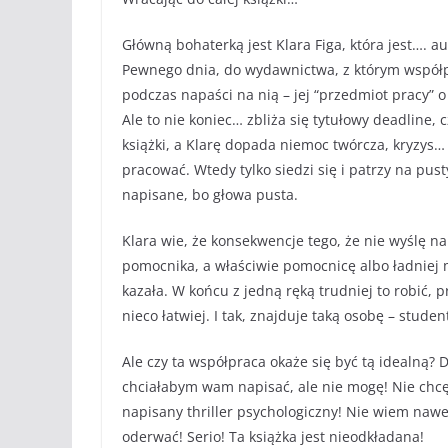
Główną bohaterką jest Klara Figa, która jest…. 
Pewnego dnia, do wydawnictwa, z którym współpr
podczas napaści na nią – jej “przedmiot pracy” 
Ale to nie koniec… zbliża się tytułowy deadline,
książki, a Klarę dopada niemoc twórcza, kryzys…
pracować. Wtedy tylko siedzi się i patrzy na pust
napisane, bo głowa pusta.
Klara wie, że konsekwencje tego, że nie wyślę n
pomocnika, a właściwie pomocnicę albo ładniej m
kazała. W końcu z jedną ręką trudniej to robić,
nieco łatwiej. I tak, znajduje taką osobę – studen
Ale czy ta współpraca okaże się być tą idealną
chciałabym wam napisać, ale nie mogę! Nie chcę
napisany thriller psychologiczny! Nie wiem nawe
oderwać! Serio! Ta książka jest nieodkładana!