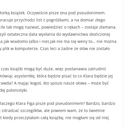
autorką książek. Oczywiście pisze ona pod pseudonimem.
acuje przychodzi list z pogróżkami, a na domiar złego
o ile tak mogę nazwać, powiedzieć o rękach – zostaje złamana.
 czyli ostateczna data wysłania do wydawnictwa skończonej
 a jak wiadomo (albo i nie) jak nie ma się weny to… nie można
y plik w komputerze. Czas leci a żadne ze słów nie zostało
a czas książki mogą być duże, więc postanawia zatrudnić
ówiąc asystentkę, która będzie pisać to co Klara będzie jej
 prawda? A mając kogoś, kto spisze nasze słowa – może być
tkę polonistyki.
? Dlaczego Klara Figa pisze pod pseudonimem? Bardzo, bardzo
 zdradzać szczegółów, ale powiem wam, że to świetnie
t kiedy przeczytałam całą książkę, nie mogłam się od niej