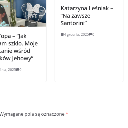
Katarzyna Leśniak –
“Na zawsze
Santorini”
4 grudnia, 2025
0
Topa – “Jak
am szkło. Moje
tanie wśród
ków Jehowy”
śnia, 2025
0
Wymagane pola są oznaczone
*