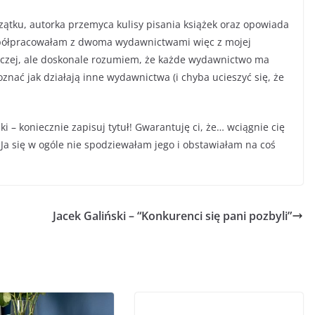
tku, autorka przemyca kulisy pisania książek oraz opowiada
spółpracowałam z dwoma wydawnictwami więc z mojej
naczej, ale doskonale rozumiem, że każde wydawnictwo ma
oznać jak działają inne wydawnictwa (i chyba ucieszyć się, że
żki – koniecznie zapisuj tytuł! Gwarantuję ci, że… wciągnie cię
! Ja się w ogóle nie spodziewałam jego i obstawiałam na coś
Jacek Galiński – “Konkurenci się pani pozbyli”