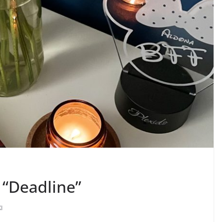
 “Deadline”
I