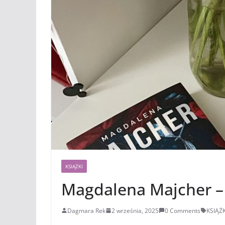
KSIĄŻKI
Magdalena Majcher –
Dagmara Rek
2 września, 2025
0 Comments
KSIĄŻK