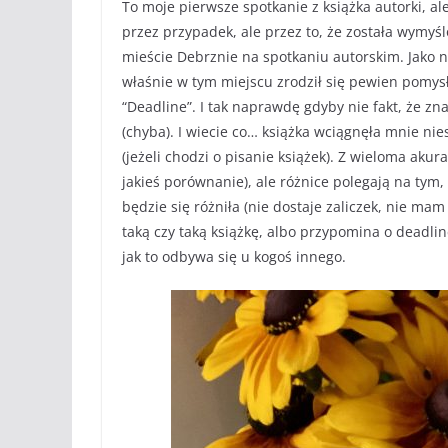
To moje pierwsze spotkanie z książka autorki, a
przez przypadek, ale przez to, że została wymy
mieście Debrznie na spotkaniu autorskim. Jako
właśnie w tym miejscu zrodził się pewien pomysł,
“Deadline”. I tak naprawdę gdyby nie fakt, że zn
(chyba). I wiecie co… książka wciągnęła mnie ni
(jeżeli chodzi o pisanie książek). Z wieloma akur
jakieś porównanie), ale różnice polegają na tym
będzie się różniła (nie dostaje zaliczek, nie ma
taką czy taką książkę, albo przypomina o deadline
jak to odbywa się u kogoś innego.