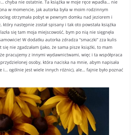
le… chyba nie ostatnie. Ta książka w moje ręce wpadła… nie
ślona w momencie, jak autorka była w moim rodzinnym
 nocleg otrzymała pobyt w pewnym domku nad jeziorem i
 który następnie został spisany i tak oto powstała książka
alazła się tam moja miejscowość, bym po nią nie sięgnęła
esamowicie! W dodatku autorka zdradza “smaczki” zza kulis
at się nie zgadzałam (jako, że sama pisze książki, to mam
, że pracujemy z innymi wydawnictwami, więc i ta współpraca
m przydzielonej osoby, która naciska na mnie, abym napisała
 i… ogólnie jest wiele innych różnic), ale… fajnie było poznać