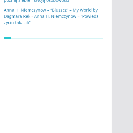
poznaj siebie i swoją osobowość!
Anna H. Niemczynow – “Bluszcz” – My World by
Dagmara Rek
-
Anna H. Niemczynow – “Powiedz
życiu tak, Lili”