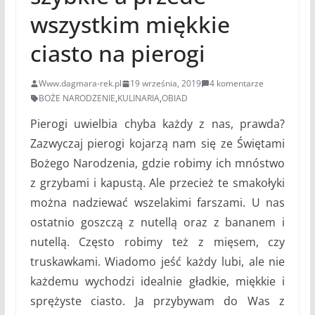
wszystkim miękkie
ciasto na pierogi
Www.dagmara-rek.pl
19 września, 2019
4 komentarze
BOŻE NARODZENIE
,
KULINARIA
,
OBIAD
Pierogi uwielbia chyba każdy z nas, prawda?
Zazwyczaj pierogi kojarzą nam się ze Świętami
Bożego Narodzenia, gdzie robimy ich mnóstwo
z grzybami i kapustą. Ale przecież te smakołyki
można nadziewać wszelakimi farszami. U nas
ostatnio goszczą z nutellą oraz z bananem i
nutellą. Często robimy też z mięsem, czy
truskawkami. Wiadomo jeść każdy lubi, ale nie
każdemu wychodzi idealnie gładkie, miękkie i
sprężyste ciasto. Ja przybywam do Was z