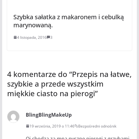
Szybka sałatka z makaronem i cebulką
marynowaną.
4 listopada, 2016
3
4 komentarze do “
Przepis na łatwe,
szybkie a przede wszystkim
miękkie ciasto na pierogi
”
BlingBlingMakeUp
19 września, 2019 o 11:46
Bezpośredni odnośnik
Oj chodza za mna pyszne pierogi z grzybami,