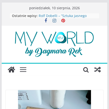
Przejdź
poniedziałek, 10 sierpnia, 2026
do
Ostatnie wpisy:
Rolf Dobelli – “Sztuka jasnego
treści
myślenia”
Beata Tetkowska – “Dziewczyny
Konstancina. Sekrety seksbiznesu”
Katarzyna Lewandowicz – Zanim
straciliśmy siebie
Judith Joseph – “Wysoko
funkcjonująca depresja”
S.Wynn-Williams – “Bezwzględni. O
władzy, chciwości i upadku ideałów
największego portalu
społecznościowego”