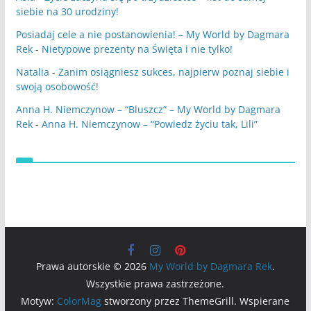
siebie na 30 urodziny!
Posiadaj cele a nie postanowienia! – My World by Dagmara
Rek
-
Nietypowe prezenty na Święta i nie tylko!
Natalia
-
Zanim osiągniesz sukces, najpierw poznaj siebie i
swoją osobowość!
Anna H. Niemczynow – “Bluszcz” – My World by Dagmara
Rek
-
Anna H. Niemczynow – “Powiedz życiu tak, Lili”
Prawa autorskie © 2026
My World by Dagmara Rek
.
Wszystkie prawa zastrzeżone.
Motyw:
ColorMag
stworzony przez ThemeGrill. Wspierane