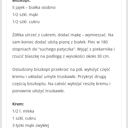
Biszkopt:
5 jajek – białka osobno
1/2 szkl. mąki
1/2 szkl. cukru
Żółtka utrzeć z cukrem, dodać mąkę – wymieszać. Na
sam koniec dodać ubitą pianę z białek. Piec w 180
stopniach do “suchego patyczka”. Wyjąć z piekarnika i
rzucić blaszkę na podłogę z wysokości około 30 cm.
Ostudzony biszkopt przekroić na pół, wyłożyć część
kremu i układać umyte truskawki. Przykryć drugą
częścią biszkoptu. Na całość wyłożyć resztę kremu i
ponownie ułożyć truskawki.
Krem:
1/2 l. mleka
1 szkl. cukru
3 łyżki mąki zwykłej