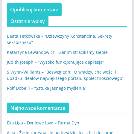
Ostatnie wpisy
Beata Tetkowska – “Dziewczyny Konstancina. Sekrety
seksbiznesu”
Katarzyna Lewandowicz – Zanim straciliśmy siebie
Judith Joseph – “Wysoko funkcjonująca depresja”
S.Wynn-Williams – “Bezwzględni. O władzy, chciwości i
upadku ideałów największego portalu społecznościowego”
Rolf Dobelli – “Sztuka jasnego myślenia”
Najnowsze komentarze
Eko Liga
-
Dyniowe love – Farma Dyń
Asia
-
Życie zaczyna się po trzydziestce – list do samej