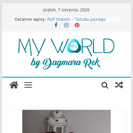
Przejdź
piątek, 7 sierpnia, 2026
do
Ostatnie wpisy:
Rolf Dobelli – “Sztuka jasnego
treści
myślenia”
Beata Tetkowska – “Dziewczyny
Konstancina. Sekrety seksbiznesu”
Katarzyna Lewandowicz – Zanim
straciliśmy siebie
Judith Joseph – “Wysoko
funkcjonująca depresja”
S.Wynn-Williams – “Bezwzględni. O
władzy, chciwości i upadku ideałów
największego portalu
społecznościowego”