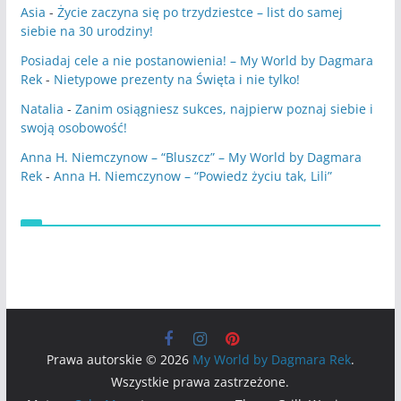
Asia
-
Życie zaczyna się po trzydziestce – list do samej
siebie na 30 urodziny!
Posiadaj cele a nie postanowienia! – My World by Dagmara
Rek
-
Nietypowe prezenty na Święta i nie tylko!
Natalia
-
Zanim osiągniesz sukces, najpierw poznaj siebie i
swoją osobowość!
Anna H. Niemczynow – “Bluszcz” – My World by Dagmara
Rek
-
Anna H. Niemczynow – “Powiedz życiu tak, Lili”
Prawa autorskie © 2026
My World by Dagmara Rek
.
Wszystkie prawa zastrzeżone.