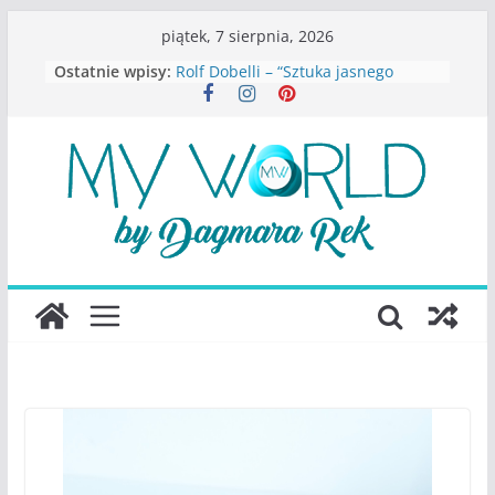
Przejdź
piątek, 7 sierpnia, 2026
do
Ostatnie wpisy:
Rolf Dobelli – “Sztuka jasnego
treści
myślenia”
Beata Tetkowska – “Dziewczyny
Konstancina. Sekrety seksbiznesu”
Katarzyna Lewandowicz – Zanim
straciliśmy siebie
Judith Joseph – “Wysoko
funkcjonująca depresja”
S.Wynn-Williams – “Bezwzględni. O
władzy, chciwości i upadku ideałów
największego portalu
społecznościowego”