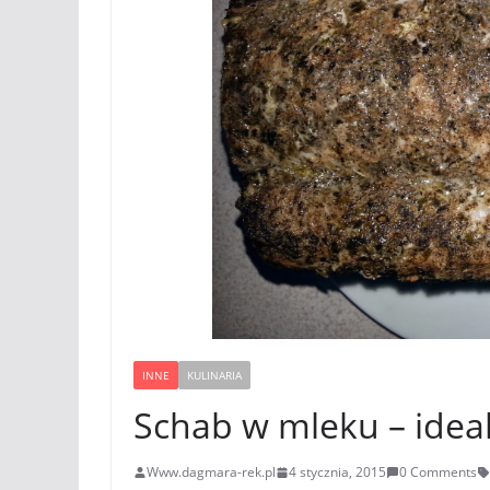
INNE
KULINARIA
Schab w mleku – idea
Www.dagmara-rek.pl
4 stycznia, 2015
0 Comments