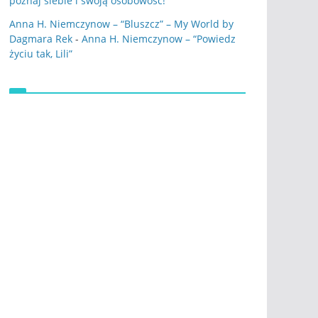
poznaj siebie i swoją osobowość!
Anna H. Niemczynow – “Bluszcz” – My World by
Dagmara Rek
-
Anna H. Niemczynow – “Powiedz
życiu tak, Lili”