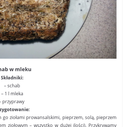
hab w mleku
Składniki:
– schab
– 1 l mleka
– przyprawy
zygotowanie:
 go ziołami prowansalskimi, pieprzem, solą, pieprzem
jem ziołowym – wszystko w dużej ilości). Przykrywamy