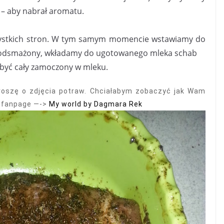
 – aby nabrał aromatu.
ystkich stron. W tym samym momencie wstawiamy do
e podsmażony, wkładamy do ugotowanego mleka schab
 być cały zamoczony w mleku.
proszę o zdjęcia potraw. Chciałabym zobaczyć jak Wam
a fanpage —->
My world by Dagmara Rek