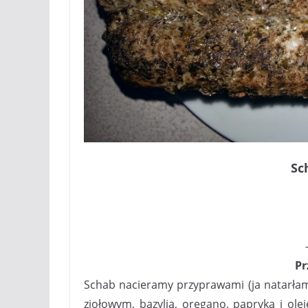
Sc
Pr
Schab nacieramy przyprawami (ja natarłam
ziołowym, bazylią, oregano, papryką i ole