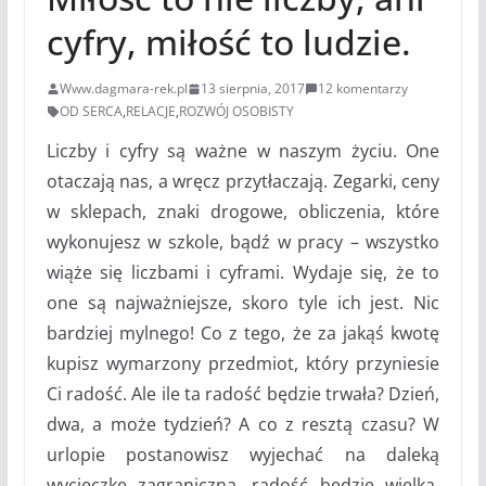
cyfry, miłość to ludzie.
Www.dagmara-rek.pl
13 sierpnia, 2017
12 komentarzy
OD SERCA
,
RELACJE
,
ROZWÓJ OSOBISTY
Liczby i cyfry są ważne w naszym życiu. One
otaczają nas, a wręcz przytłaczają. Zegarki, ceny
w sklepach, znaki drogowe, obliczenia, które
wykonujesz w szkole, bądź w pracy – wszystko
wiąże się liczbami i cyframi. Wydaje się, że to
one są najważniejsze, skoro tyle ich jest. Nic
bardziej mylnego! Co z tego, że za jakąś kwotę
kupisz wymarzony przedmiot, który przyniesie
Ci radość. Ale ile ta radość będzie trwała? Dzień,
dwa, a może tydzień? A co z resztą czasu? W
urlopie postanowisz wyjechać na daleką
wycieczkę zagraniczną, radość będzie wielka,