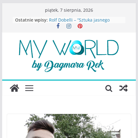
Przejdź
piątek, 7 sierpnia, 2026
do
Ostatnie wpisy:
Rolf Dobelli – “Sztuka jasnego
treści
myślenia”
Beata Tetkowska – “Dziewczyny
Konstancina. Sekrety seksbiznesu”
Katarzyna Lewandowicz – Zanim
straciliśmy siebie
Judith Joseph – “Wysoko
funkcjonująca depresja”
S.Wynn-Williams – “Bezwzględni. O
władzy, chciwości i upadku ideałów
największego portalu
społecznościowego”