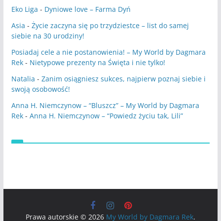
Eko Liga
-
Dyniowe love – Farma Dyń
Asia
-
Życie zaczyna się po trzydziestce – list do samej
siebie na 30 urodziny!
Posiadaj cele a nie postanowienia! – My World by Dagmara
Rek
-
Nietypowe prezenty na Święta i nie tylko!
Natalia
-
Zanim osiągniesz sukces, najpierw poznaj siebie i
swoją osobowość!
Anna H. Niemczynow – “Bluszcz” – My World by Dagmara
Rek
-
Anna H. Niemczynow – “Powiedz życiu tak, Lili”
Prawa autorskie © 2026
My World by Dagmara Rek
.