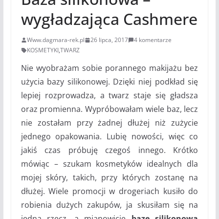
wygładzająca Cashmere
Www.dagmara-rek.pl
26 lipca, 2017
4 komentarze
KOSMETYKI
,
TWARZ
Nie wyobrażam sobie porannego makijażu bez
użycia bazy silikonowej. Dzięki niej podkład się
lepiej rozprowadza, a twarz staje się gładsza
oraz promienna. Wypróbowałam wiele baz, lecz
nie zostałam przy żadnej dłużej niż zużycie
jednego opakowania. Lubię nowości, więc co
jakiś czas próbuję czegoś innego. Krótko
mówiąc – szukam kosmetyków idealnych dla
mojej skóry, takich, przy których zostanę na
dłużej. Wiele promocji w drogeriach kusiło do
robienia dużych zakupów, ja skusiłam się na
jedną rzecz, a mianowicie
bazę silikonową