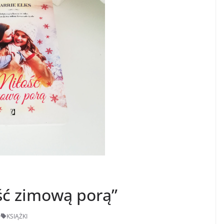
ość zimową porą”
y
KSIĄŻKI