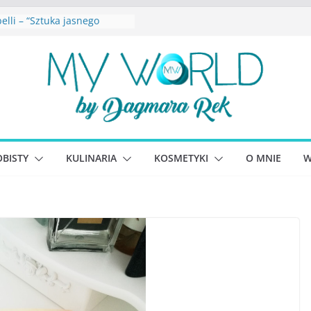
elli – “Sztuka jasnego
a”
etkowska – “Dziewczyny
cina. Sekrety seksbiznesu”
na Lewandowicz – Zanim
śmy siebie
Joseph – “Wysoko
nująca depresja”
Williams – “Bezwzględni. O
 chciwości i upadku ideałów
BISTY
KULINARIA
KOSMETYKI
O MNIE
W
szego portalu
nościowego”