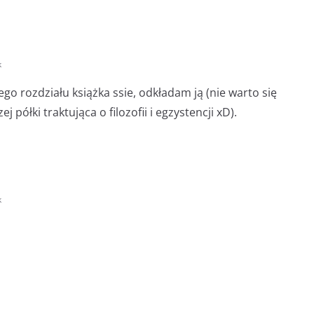
k
ego rozdziału książka ssie, odkładam ją (nie warto się
 półki traktująca o filozofii i egzystencji xD).
k