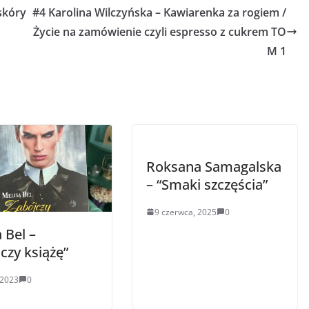
skóry
#4 Karolina Wilczyńska – Kawiarenka za rogiem /
Życie na zamówienie czyli espresso z cukrem TO
M 1
Roksana Samagalska
– “Smaki szczęścia”
9 czerwca, 2025
0
 Bel –
czy książę”
 2023
0