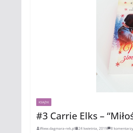
KSIĄŻKI
#3 Carrie Elks – “Mił
Www.dagmara-rek.pl
24 kwietnia, 2019
8 komentarz