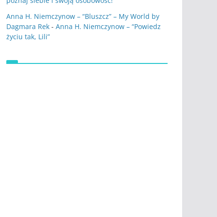
poznaj siebie i swoją osobowość!
Anna H. Niemczynow – “Bluszcz” – My World by
Dagmara Rek
-
Anna H. Niemczynow – “Powiedz
życiu tak, Lili”