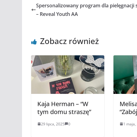
Spersonalizowany program dla pielęgnacji 
– Reveal Youth AA
Zobacz również
Kaja Herman – “W
Melisa
tym domu straszę”
“Zabój
29 lipca, 2025
0
1 maja,