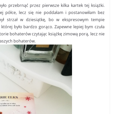
ło przebrnąć przez pierwsze kilka kartek tej książki.
j półce, lecz się nie poddałam i postanowiłam bez
był strzał w dziesiątkę, bo w ekspresowym tempie
w której było bardzo gorąco. Zapewne lepiej bym czuła
orie bohaterów czytając książkę zimową porą, lecz nie
 naszych bohaterów.