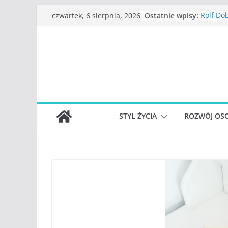
Przejdź
Ostatnie wpisy:
Rolf Dob
czwartek, 6 sierpnia, 2026
do
myśleni
Beata T
treści
Konstan
Katarzy
stracili
Judith 
funkcjo
S.Wynn-
władzy,
STYL ŻYCIA
ROZWÓJ OSO
najwięk
społecz