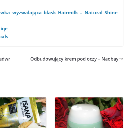
wka wyzwalająca blask Hairmilk – Natural Shine
niqe
bals
nadwr
Odbudowujący krem pod oczy – Naobay