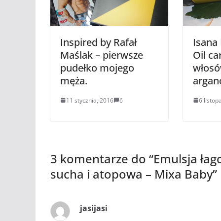
Inspired by Rafał
Isana 
Maślak – pierwsze
Oil ca
pudełko mojego
włosó
męża.
arga
11 stycznia, 2016
6
6 listop
3 komentarze do “
Emulsja łag
sucha i atopowa – Mixa Baby
”
jasijasi