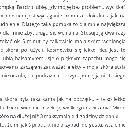
ompką. Bardzo lubię, gdy mogę bez problemu wyciskać
roblemem jest wyciąganie kremu ze słoiczka, a jak ma
trudnienie. Dlatego taka pompka to dla mnie największa
ak dla mnie zbyt długo się wchłania. Stosuję ją dwa razy
zekać ok. 5 minut by całkowicie moja skóra wchłonęła
e skóra po użyciu kosmetyku się lekko klei. Jest to
e lubią balsamy/emulsje o pięknym zapachu mogą się
sowania zaczęłam zauważać efekty – moja skóra stała
t nie uczula, nie podrażnia – przynajmniej ja nic takiego
 skóra była taka sama jak na początku – tylko lekko
a dzieci, więc nie oczekuję wielkiego nawilżenia. Mimo
órę na dłużej niż 3 maksymalnie 4 godziny dziennie.
to, że mi jakiś produkt nie przypadł do gustu, wcale nie