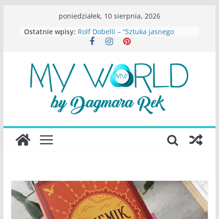
Przejdź
poniedziałek, 10 sierpnia, 2026
do
Ostatnie wpisy:
Rolf Dobelli – “Sztuka jasnego
treści
myślenia”
Beata Tetkowska – “Dziewczyny
Konstancina. Sekrety seksbiznesu”
Katarzyna Lewandowicz – Zanim
straciliśmy siebie
Judith Joseph – “Wysoko
funkcjonująca depresja”
S.Wynn-Williams – “Bezwzględni. O
władzy, chciwości i upadku ideałów
największego portalu
społecznościowego”