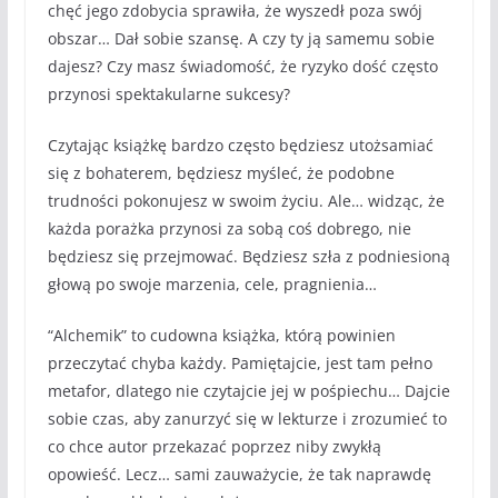
chęć jego zdobycia sprawiła, że wyszedł poza swój
obszar… Dał sobie szansę. A czy ty ją samemu sobie
dajesz? Czy masz świadomość, że ryzyko dość często
przynosi spektakularne sukcesy?
Czytając książkę bardzo często będziesz utożsamiać
się z bohaterem, będziesz myśleć, że podobne
trudności pokonujesz w swoim życiu. Ale… widząc, że
każda porażka przynosi za sobą coś dobrego, nie
będziesz się przejmować. Będziesz szła z podniesioną
głową po swoje marzenia, cele, pragnienia…
“Alchemik” to cudowna książka, którą powinien
przeczytać chyba każdy. Pamiętajcie, jest tam pełno
metafor, dlatego nie czytajcie jej w pośpiechu… Dajcie
sobie czas, aby zanurzyć się w lekturze i zrozumieć to
co chce autor przekazać poprzez niby zwykłą
opowieść. Lecz… sami zauważycie, że tak naprawdę