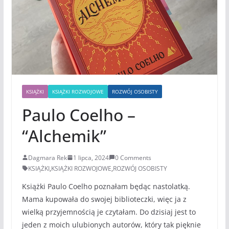
KSIĄŻKI
KSIĄŻKI ROZWOJOWE
ROZWÓJ OSOBISTY
Paulo Coelho –
“Alchemik”
Dagmara Rek
1 lipca, 2024
0 Comments
KSIĄŻKI
,
KSIĄŻKI ROZWOJOWE
,
ROZWÓJ OSOBISTY
Książki Paulo Coelho poznałam będąc nastolatką.
Mama kupowała do swojej biblioteczki, więc ja z
wielką przyjemnością je czytałam. Do dzisiaj jest to
jeden z moich ulubionych autorów, który tak pięknie