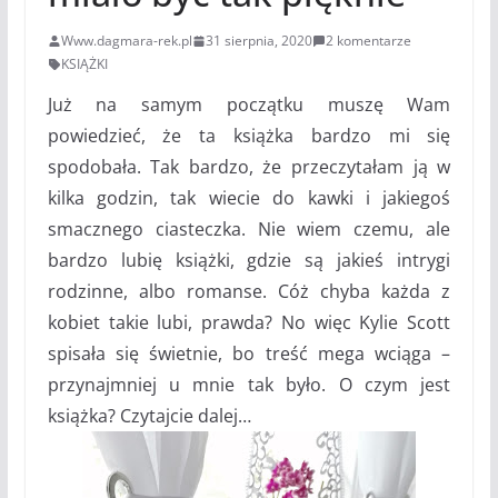
Www.dagmara-rek.pl
31 sierpnia, 2020
2 komentarze
KSIĄŻKI
Już na samym początku muszę Wam
powiedzieć, że ta książka bardzo mi się
spodobała. Tak bardzo, że przeczytałam ją w
kilka godzin, tak wiecie do kawki i jakiegoś
smacznego ciasteczka. Nie wiem czemu, ale
bardzo lubię książki, gdzie są jakieś intrygi
rodzinne, albo romanse. Cóż chyba każda z
kobiet takie lubi, prawda? No więc Kylie Scott
spisała się świetnie, bo treść mega wciąga –
przynajmniej u mnie tak było. O czym jest
książka? Czytajcie dalej…