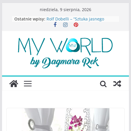
Przejdź
niedziela, 9 sierpnia, 2026
do
Ostatnie wpisy:
Rolf Dobelli – “Sztuka jasnego
treści
myślenia”
Beata Tetkowska – “Dziewczyny
Konstancina. Sekrety seksbiznesu”
Katarzyna Lewandowicz – Zanim
straciliśmy siebie
Judith Joseph – “Wysoko
funkcjonująca depresja”
S.Wynn-Williams – “Bezwzględni. O
władzy, chciwości i upadku ideałów
największego portalu
społecznościowego”