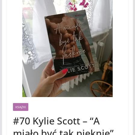
KSIĄŻKI
#70 Kylie Scott – “A
miało być tak pięknie”