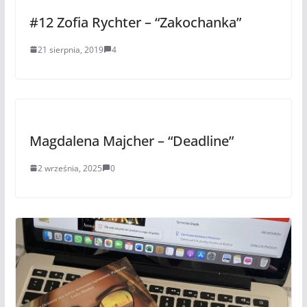
#12 Zofia Rychter – “Zakochanka”
21 sierpnia, 2019
4
Magdalena Majcher – “Deadline”
2 września, 2025
0