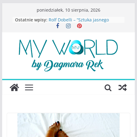
Przejdź
poniedziałek, 10 sierpnia, 2026
do
Ostatnie wpisy:
Rolf Dobelli – “Sztuka jasnego
treści
myślenia”
Beata Tetkowska – “Dziewczyny
Konstancina. Sekrety seksbiznesu”
Katarzyna Lewandowicz – Zanim
straciliśmy siebie
Judith Joseph – “Wysoko
funkcjonująca depresja”
S.Wynn-Williams – “Bezwzględni. O
władzy, chciwości i upadku ideałów
największego portalu
społecznościowego”