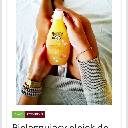
CIAŁO
KOSMETYKI
Pielęgnujący olejek do