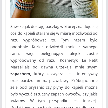
Zawsze jak dostaję paczkę, w której znajduje się
coś do kąpieli staram się w miarę możliwości od
razu wypróbować to. Tym razem było
podobnie. Kurier odwiedził mnie z samego
rana, więc pielęgnujący olejek został
wypróbowany od razu. Kosmetyki Le Petit
Marseillais od dawna urzekają mnie swym
zapachem
, który zazwyczaj jest intensywny
oraz bardzo hmm.. prawdziwy. Próbując inne
żele pod prysznic czy płyny do kąpieli można
było wyczuć sztuczny zapach owoców, czy jakiś
kwiatów. W tym przypadku jest inaczej.
Dodatkowo zapach utrzymuje się dość długo na