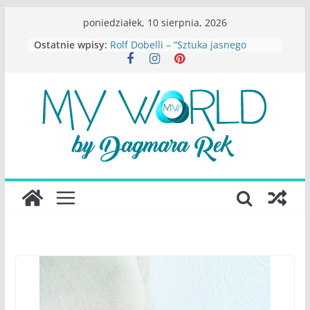
Przejdź
poniedziałek, 10 sierpnia, 2026
do
Ostatnie wpisy:
Rolf Dobelli – “Sztuka jasnego
treści
myślenia”
Beata Tetkowska – “Dziewczyny
Konstancina. Sekrety seksbiznesu”
Katarzyna Lewandowicz – Zanim
straciliśmy siebie
Judith Joseph – “Wysoko
funkcjonująca depresja”
S.Wynn-Williams – “Bezwzględni. O
władzy, chciwości i upadku ideałów
największego portalu
społecznościowego”