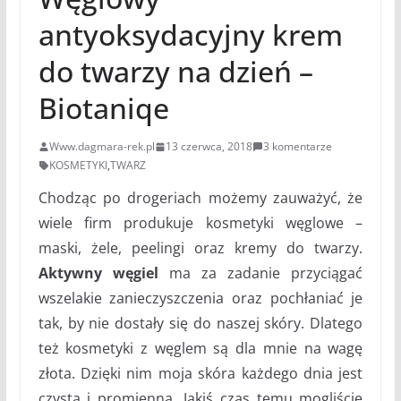
antyoksydacyjny krem
do twarzy na dzień –
Biotaniqe
Www.dagmara-rek.pl
13 czerwca, 2018
3 komentarze
KOSMETYKI
,
TWARZ
Chodząc po drogeriach możemy zauważyć, że
wiele firm produkuje kosmetyki węglowe –
maski, żele, peelingi oraz kremy do twarzy.
Aktywny węgiel
ma za zadanie przyciągać
wszelakie zanieczyszczenia oraz pochłaniać je
tak, by nie dostały się do naszej skóry. Dlatego
też kosmetyki z węglem są dla mnie na wagę
złota. Dzięki nim moja skóra każdego dnia jest
czysta i promienna. Jakiś czas temu mogliście