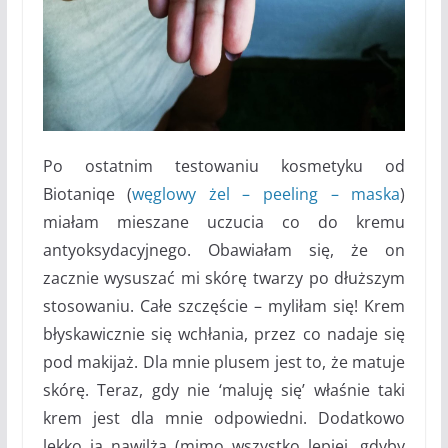
Po ostatnim testowaniu kosmetyku od
Biotaniqe (
węglowy żel – peeling – maska
)
miałam mieszane uczucia co do kremu
antyoksydacyjnego. Obawiałam się, że on
zacznie wysuszać mi skórę twarzy po dłuższym
stosowaniu. Całe szczęście – myliłam się! Krem
błyskawicznie się wchłania, przez co nadaje się
pod makijaż. Dla mnie plusem jest to, że matuje
skórę. Teraz, gdy nie ‘maluję się’ właśnie taki
krem jest dla mnie odpowiedni. Dodatkowo
lekko ją nawilża (mimo wszystko lepiej, gdyby