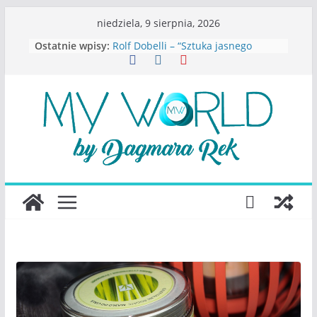
Przejdź
niedziela, 9 sierpnia, 2026
do
Ostatnie wpisy:
Rolf Dobelli – “Sztuka jasnego
treści
myślenia”
Beata Tetkowska – “Dziewczyny
Konstancina. Sekrety seksbiznesu”
Katarzyna Lewandowicz – Zanim
straciliśmy siebie
Judith Joseph – “Wysoko
funkcjonująca depresja”
S.Wynn-Williams – “Bezwzględni. O
władzy, chciwości i upadku ideałów
największego portalu
społecznościowego”