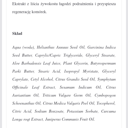
Ekstrakt z liścia żywokostu łagodzi podrażnienia i przyspiesza
regenerację komórek.
Skład
Aqua (woda), Helianthus Annuus Seed Oil, Garcinina Indica
Seed Butter, Caprylic/Capric Triglyceride, Glyceryl Stearate,
Aloe Barbadensis Leaf Juice, Plant Glycerin, Butyrospermum
Parki Butter, Stearic Acid, Isopropyl Myristate, Glyceryl
Caprylate, Cetyl Alcohol, Citrus Grandis Seed Oil, Symphytum
Officinale Leaf Extract, Sesamum Indicum Oil, Citrus
Auriantium Oil, Triticum Vulgare Germ Oil, Cymbopogon
Schoenanthus Oil, Citrus Medica Vulgaris Peel Oil, Tocopherol,
Citric Acid, Sodium Benzoate, Potassium Sorbate, Curcuma
Longa roqt Extract, Juniperus Communis Fruit Oil.