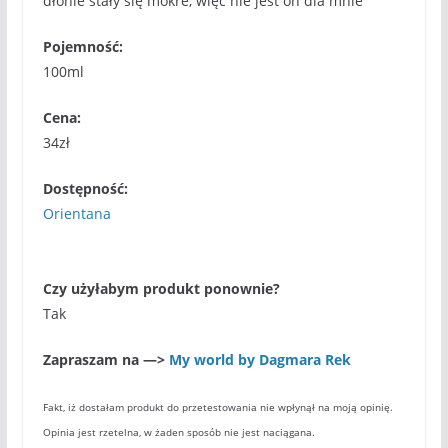
dłonie stały się mokre, więc nie jest on dla mnie
Pojemność:
100ml
Cena:
34zł
Dostępność:
Orientana
Czy użyłabym produkt ponownie?
Tak
Zapraszam na —>
My world by Dagmara Rek
Fakt, iż dostałam produkt do przetestowania nie wpłynął na moją opinię.
Opinia jest rzetelna, w żaden sposób nie jest naciągana.