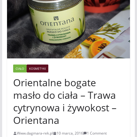
CIAŁO
KOSMETYKI
Orientalne bogate
masło do ciała – Trawa
cytrynowa i żywokost –
Orientana
Www.dagmara-rek.pl
10 marca, 2016
1 Comment