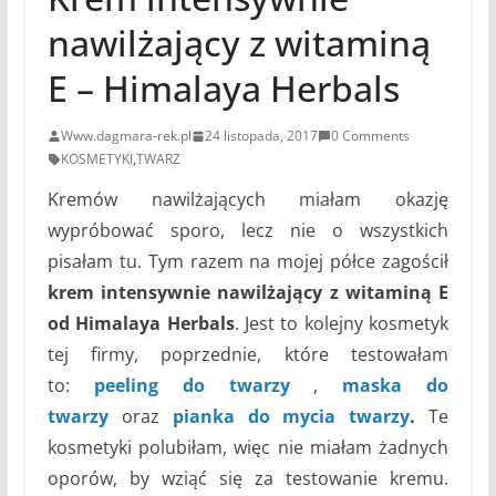
nawilżający z witaminą
E – Himalaya Herbals
Www.dagmara-rek.pl
24 listopada, 2017
0 Comments
KOSMETYKI
,
TWARZ
Kremów nawilżających miałam okazję
wypróbować sporo, lecz nie o wszystkich
pisałam tu. Tym razem na mojej półce zagościł
krem intensywnie nawilżający z witaminą E
od Himalaya Herbals
. Jest to kolejny kosmetyk
tej firmy, poprzednie, które testowałam
to:
peeling do twarzy
,
maska do
twarzy
oraz
pianka do mycia twarzy
.
Te
kosmetyki polubiłam, więc nie miałam żadnych
oporów, by wziąć się za testowanie kremu.