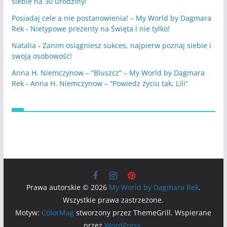
siebie na 30 urodziny!
Posiadaj cele a nie postanowienia! – My World by Dagmara
Rek
-
Nietypowe prezenty na Święta i nie tylko!
Natalia
-
Zanim osiągniesz sukces, najpierw poznaj siebie i
swoją osobowość!
Anna H. Niemczynow – “Bluszcz” – My World by Dagmara
Rek
-
Anna H. Niemczynow – “Powiedz życiu tak, Lili”
Prawa autorskie © 2026
My World by Dagmara Rek
.
Wszystkie prawa zastrzeżone.
Motyw:
ColorMag
stworzony przez ThemeGrill. Wspierane
przez
WordPress
.