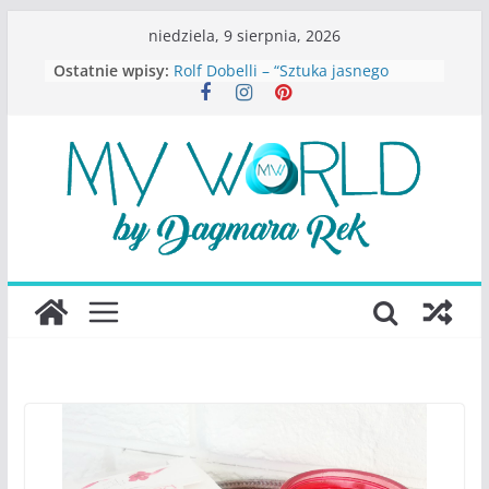
Przejdź
niedziela, 9 sierpnia, 2026
do
Ostatnie wpisy:
Rolf Dobelli – “Sztuka jasnego
treści
myślenia”
Beata Tetkowska – “Dziewczyny
Konstancina. Sekrety seksbiznesu”
Katarzyna Lewandowicz – Zanim
straciliśmy siebie
Judith Joseph – “Wysoko
funkcjonująca depresja”
S.Wynn-Williams – “Bezwzględni. O
władzy, chciwości i upadku ideałów
największego portalu
społecznościowego”