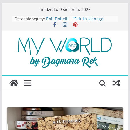
Przejdź
niedziela, 9 sierpnia, 2026
do
Ostatnie wpisy:
Rolf Dobelli – “Sztuka jasnego
treści
myślenia”
Beata Tetkowska – “Dziewczyny
Konstancina. Sekrety seksbiznesu”
Katarzyna Lewandowicz – Zanim
straciliśmy siebie
Judith Joseph – “Wysoko
funkcjonująca depresja”
S.Wynn-Williams – “Bezwzględni. O
władzy, chciwości i upadku ideałów
największego portalu
społecznościowego”