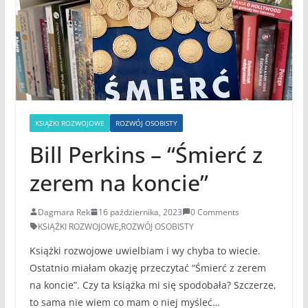
KSIĄŻKI ROZWOJOWE
ROZWÓJ OSOBISTY
Bill Perkins – “Śmierć z
zerem na koncie”
Dagmara Rek
16 października, 2023
0 Comments
KSIĄŻKI ROZWOJOWE
,
ROZWÓJ OSOBISTY
Książki rozwojowe uwielbiam i wy chyba to wiecie.
Ostatnio miałam okazję przeczytać “Śmierć z zerem
na koncie”. Czy ta książka mi się spodobała? Szczerze,
to sama nie wiem co mam o niej myśleć…