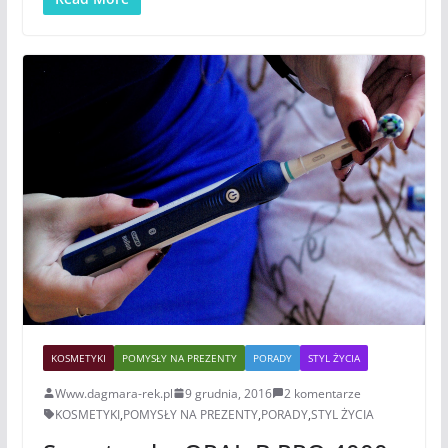
KOSMETYKI
POMYSŁY NA PREZENTY
PORADY
STYL ŻYCIA
Www.dagmara-rek.pl
9 grudnia, 2016
2 komentarze
KOSMETYKI
,
POMYSŁY NA PREZENTY
,
PORADY
,
STYL ŻYCIA