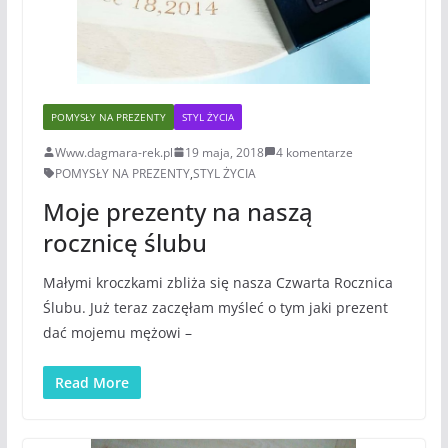
POMYSŁY NA PREZENTY
STYL ŻYCIA
Www.dagmara-rek.pl
19 maja, 2018
4 komentarze
POMYSŁY NA PREZENTY
,
STYL ŻYCIA
Moje prezenty na naszą
rocznicę ślubu
Małymi kroczkami zbliża się nasza Czwarta Rocznica
Ślubu. Już teraz zaczęłam myśleć o tym jaki prezent
dać mojemu mężowi –
Read More