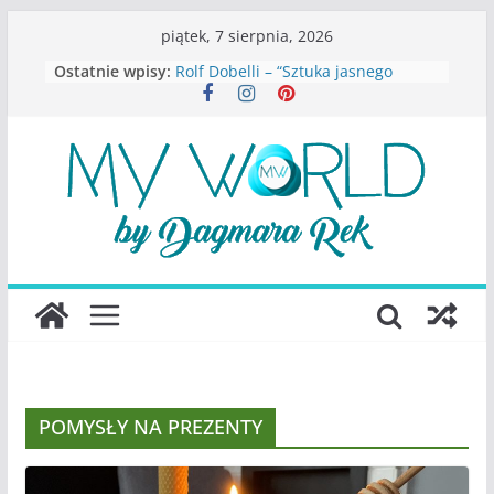
Przejdź
piątek, 7 sierpnia, 2026
do
Ostatnie wpisy:
Rolf Dobelli – “Sztuka jasnego
treści
myślenia”
Beata Tetkowska – “Dziewczyny
Konstancina. Sekrety seksbiznesu”
Katarzyna Lewandowicz – Zanim
straciliśmy siebie
Judith Joseph – “Wysoko
funkcjonująca depresja”
S.Wynn-Williams – “Bezwzględni. O
władzy, chciwości i upadku ideałów
największego portalu
społecznościowego”
POMYSŁY NA PREZENTY