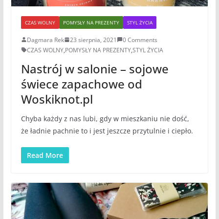
CZAS WOLNY
POMYSŁY NA PREZENTY
STYL ŻYCIA
Dagmara Rek
23 sierpnia, 2021
0 Comments
CZAS WOLNY
,
POMYSŁY NA PREZENTY
,
STYL ŻYCIA
Nastrój w salonie – sojowe
świece zapachowe od
Woskiknot.pl
Chyba każdy z nas lubi, gdy w mieszkaniu nie dość,
że ładnie pachnie to i jest jeszcze przytulnie i ciepło.
Read More