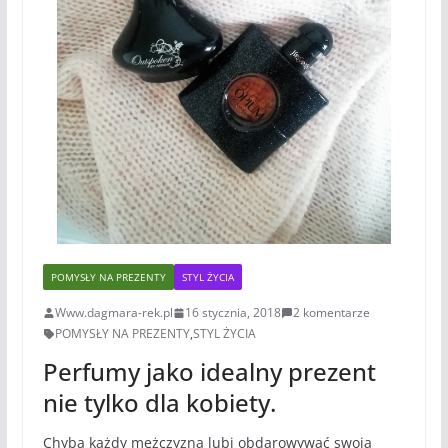
POMYSŁY NA PREZENTY
STYL ŻYCIA
Www.dagmara-rek.pl
16 stycznia, 2018
2 komentarze
POMYSŁY NA PREZENTY
,
STYL ŻYCIA
Perfumy jako idealny prezent
nie tylko dla kobiety.
Chyba każdy mężczyzna lubi obdarowywać swoją