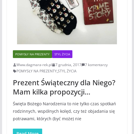
POMYSŁY NA PREZENTY
STYL ŻYCIA
Www.dagmara-rek.pl
7 grudnia, 2017
7 komentarzy
POMYSŁY NA PREZENTY
,
STYL ŻYCIA
Prezent Świąteczny dla Niego?
Mam kilka propozycji…
Święta Bożego Narodzenia to nie tylko czas spotkań
rodzinnych, wspólnych kolęd, czy też objadania się
potrawami, których (być może) nie
Read More