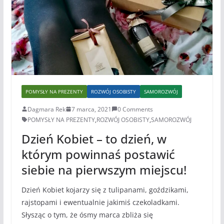
POMYSŁY NA PREZENTY
ROZWÓJ OSOBISTY
SAMOROZWÓJ
Dagmara Rek
7 marca, 2021
0 Comments
POMYSŁY NA PREZENTY
,
ROZWÓJ OSOBISTY
,
SAMOROZWÓJ
Dzień Kobiet – to dzień, w
którym powinnaś postawić
siebie na pierwszym miejscu!
Dzień Kobiet kojarzy się z tulipanami, goździkami,
rajstopami i ewentualnie jakimiś czekoladkami.
Słysząc o tym, że ósmy marca zbliża się