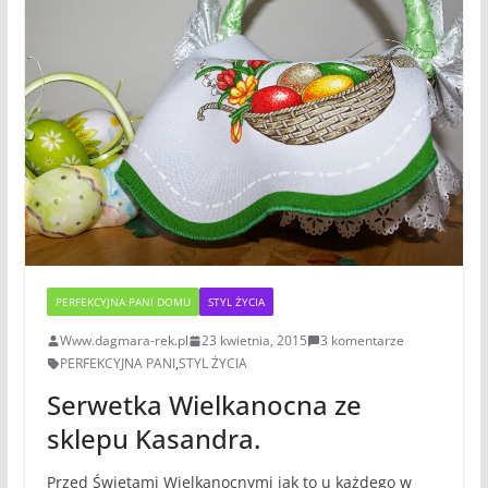
PERFEKCYJNA PANI DOMU
STYL ŻYCIA
Www.dagmara-rek.pl
23 kwietnia, 2015
3 komentarze
PERFEKCYJNA PANI
,
STYL ŻYCIA
Serwetka Wielkanocna ze
sklepu Kasandra.
Przed Świętami Wielkanocnymi jak to u każdego w