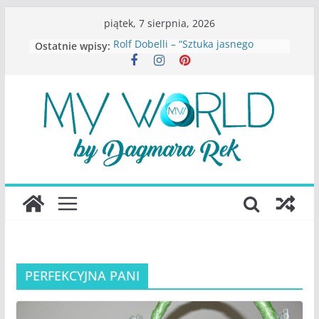
Przejdź
piątek, 7 sierpnia, 2026
do
Rolf Dobelli – “Sztuka jasnego
Ostatnie wpisy:
treści
myślenia”
Beata Tetkowska – “Dziewczyny
Konstancina. Sekrety seksbiznesu”
Katarzyna Lewandowicz – Zanim
straciliśmy siebie
Judith Joseph – “Wysoko
funkcjonująca depresja”
S.Wynn-Williams – “Bezwzględni. O
władzy, chciwości i upadku ideałów
największego portalu
społecznościowego”
PERFEKCYJNA PANI