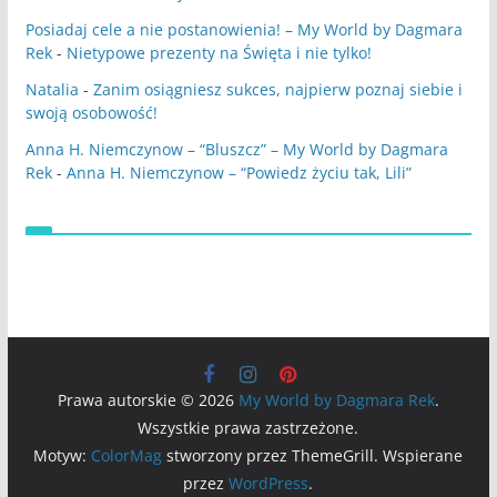
Posiadaj cele a nie postanowienia! – My World by Dagmara
Rek
-
Nietypowe prezenty na Święta i nie tylko!
Natalia
-
Zanim osiągniesz sukces, najpierw poznaj siebie i
swoją osobowość!
Anna H. Niemczynow – “Bluszcz” – My World by Dagmara
Rek
-
Anna H. Niemczynow – “Powiedz życiu tak, Lili”
Prawa autorskie © 2026
My World by Dagmara Rek
.
Wszystkie prawa zastrzeżone.
Motyw:
ColorMag
stworzony przez ThemeGrill. Wspierane
przez
WordPress
.