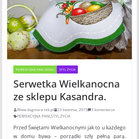
PERFEKCYJNA PANI DOMU
STYL ŻYCIA
Serwetka Wielkanocna
ze sklepu Kasandra.
Www.dagmara-rek.pl
23 kwietnia, 2015
3 komentarze
PERFEKCYJNA PANI
,
STYL ŻYCIA
Przed Świętami Wielkanocnymi jak to u każdego
w domu bywa – porządki szły pełną parą.