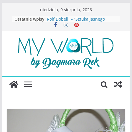
Przejdź
niedziela, 9 sierpnia, 2026
do
Ostatnie wpisy:
Rolf Dobelli – “Sztuka jasnego
treści
myślenia”
Beata Tetkowska – “Dziewczyny
Konstancina. Sekrety seksbiznesu”
Katarzyna Lewandowicz – Zanim
straciliśmy siebie
Judith Joseph – “Wysoko
funkcjonująca depresja”
S.Wynn-Williams – “Bezwzględni. O
władzy, chciwości i upadku ideałów
największego portalu
społecznościowego”