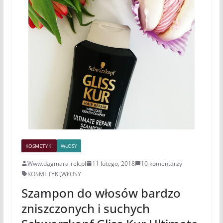
KOSMETYKI
WŁOSY
Www.dagmara-rek.pl
11 lutego, 2018
10 komentarzy
KOSMETYKI
,
WŁOSY
Szampon do włosów bardzo
zniszczonych i suchych