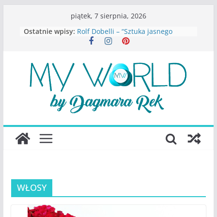
Przejdź
piątek, 7 sierpnia, 2026
do
Ostatnie wpisy:
Rolf Dobelli – “Sztuka jasnego
treści
myślenia”
Beata Tetkowska – “Dziewczyny
Konstancina. Sekrety seksbiznesu”
Katarzyna Lewandowicz – Zanim
straciliśmy siebie
Judith Joseph – “Wysoko
funkcjonująca depresja”
S.Wynn-Williams – “Bezwzględni. O
władzy, chciwości i upadku ideałów
największego portalu
społecznościowego”
WŁOSY