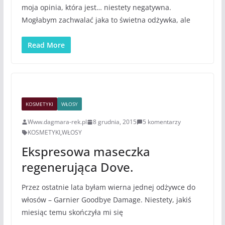
moja opinia, która jest… niestety negatywna.
Mogłabym zachwalać jaka to świetna odżywka, ale
Read More
KOSMETYKI
WŁOSY
Www.dagmara-rek.pl
8 grudnia, 2015
5 komentarzy
KOSMETYKI
,
WŁOSY
Ekspresowa maseczka
regenerująca Dove.
Przez ostatnie lata byłam wierna jednej odżywce do
włosów – Garnier Goodbye Damage. Niestety, jakiś
miesiąc temu skończyła mi się