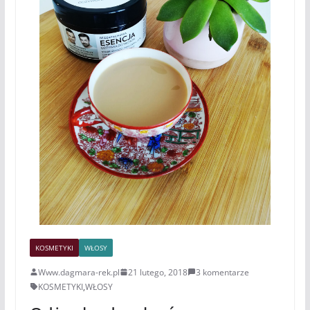
KOSMETYKI
WŁOSY
Www.dagmara-rek.pl
21 lutego, 2018
3 komentarze
KOSMETYKI
,
WŁOSY