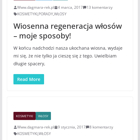
Www.dagmara-rek.pl
4 marca, 2017
13 komentarzy
KOSMETYKI
,
PORADY
,
WŁOSY
Wiosenna regeneracja włosów
– moje sposoby!
W końcu nadchodzi nasza ukochana wiosna, wydaje
mi się, że nie tylko ja cieszę się z tego. Uwielbiam
długie spacery,
Read More
KOSMETYKI
WŁOSY
Www.dagmara-rek.pl
9 stycznia, 2017
8 komentarzy
KOSMETYKI
,
WŁOSY