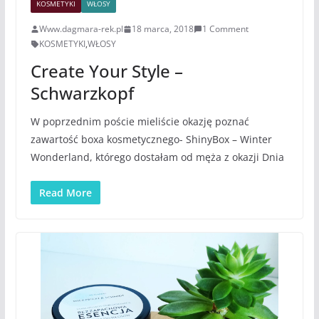
KOSMETYKI
WŁOSY
Www.dagmara-rek.pl
18 marca, 2018
1 Comment
KOSMETYKI
,
WŁOSY
Create Your Style –
Schwarzkopf
W poprzednim poście mieliście okazję poznać
zawartość boxa kosmetycznego- ShinyBox – Winter
Wonderland, którego dostałam od męża z okazji Dnia
Read More