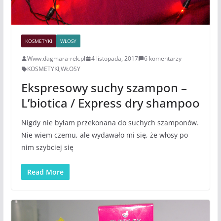
KOSMETYKI
WŁOSY
Www.dagmara-rek.pl
4 listopada, 2017
6 komentarzy
KOSMETYKI
,
WŁOSY
Ekspresowy suchy szampon –
L’biotica / Express dry shampoo
Nigdy nie byłam przekonana do suchych szamponów.
Nie wiem czemu, ale wydawało mi się, że włosy po
nim szybciej się
Read More