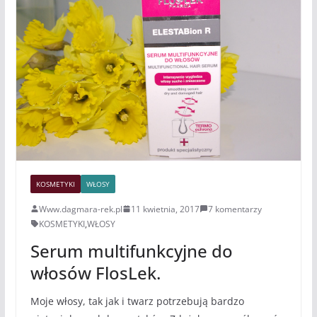
KOSMETYKI
WŁOSY
Www.dagmara-rek.pl
11 kwietnia, 2017
7 komentarzy
KOSMETYKI
,
WŁOSY
Serum multifunkcyjne do
włosów FlosLek.
Moje włosy, tak jak i twarz potrzebują bardzo