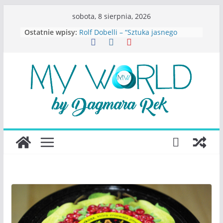
Przejdź
sobota, 8 sierpnia, 2026
do
Ostatnie wpisy:
Rolf Dobelli – “Sztuka jasnego
treści
myślenia”
Beata Tetkowska – “Dziewczyny
Konstancina. Sekrety seksbiznesu”
Katarzyna Lewandowicz – Zanim
straciliśmy siebie
Judith Joseph – “Wysoko
funkcjonująca depresja”
S.Wynn-Williams – “Bezwzględni. O
władzy, chciwości i upadku ideałów
największego portalu
społecznościowego”