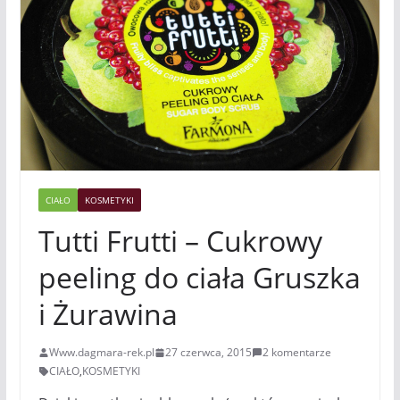
CIAŁO
KOSMETYKI
Tutti Frutti – Cukrowy
peeling do ciała Gruszka
i Żurawina
Www.dagmara-rek.pl
27 czerwca, 2015
2 komentarze
CIAŁO
,
KOSMETYKI