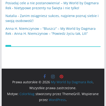
Posiadaj cele a nie postanowienia! – My World by Dagmara
Rek
-
Nietypowe prezenty na Święta i nie tylko!
Natalia
-
Zanim osiągniesz sukces, najpierw poznaj siebie i
swoją osobowość!
Anna H. Niemczynow – “Bluszcz” – My World by Dagmara
Rek
-
Anna H. Niemczynow – “Powiedz życiu tak, Lili”
Prawa autorskie © 2026
My World by Dagmara Rek
.
Wszystkie prawa zastrzeżone.
Motyw:
ColorMag
stworzony przez ThemeGrill. Wspierane
przez
WordPress
.