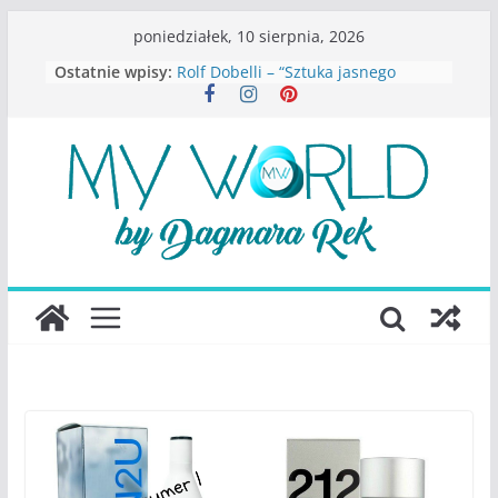
Przejdź
poniedziałek, 10 sierpnia, 2026
do
Ostatnie wpisy:
Rolf Dobelli – “Sztuka jasnego
treści
myślenia”
Beata Tetkowska – “Dziewczyny
Konstancina. Sekrety seksbiznesu”
Katarzyna Lewandowicz – Zanim
straciliśmy siebie
Judith Joseph – “Wysoko
funkcjonująca depresja”
S.Wynn-Williams – “Bezwzględni. O
władzy, chciwości i upadku ideałów
największego portalu
społecznościowego”