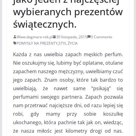
wybieranych prezentów
świątecznych.
Www.dagmara-rek.pl
30 listopada, 2015
0 Comments
POMYSŁY NA PREZENTY
,
STYL ŻYCIA
Każda z nas uwielbia zapach męskich perfum.
Nie oszukujmy się, lubimy być oplatane, otulane
zapachem naszego mężczyzny, uwielbiamy czuć
jego zapach. Znam osoby, które tak bardzo to
uwielbiają, że nawet same “psikają” się
perfumami swojego partnera. Zapach pozwala
nam przetrwać najcięższe dni, od razu lepiej się
robi, gdy mamy przy sobie koszulkę
ukochanego, która pachnie tak jak on, wiedząc,
że nasza miłośc jest kilometry drogi od nas.