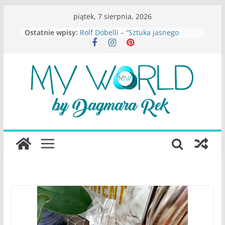
Przejdź
piątek, 7 sierpnia, 2026
do
Ostatnie wpisy:
Rolf Dobelli – “Sztuka jasnego
treści
myślenia”
Beata Tetkowska – “Dziewczyny
Konstancina. Sekrety seksbiznesu”
Katarzyna Lewandowicz – Zanim
straciliśmy siebie
Judith Joseph – “Wysoko
funkcjonująca depresja”
S.Wynn-Williams – “Bezwzględni. O
władzy, chciwości i upadku ideałów
największego portalu
społecznościowego”