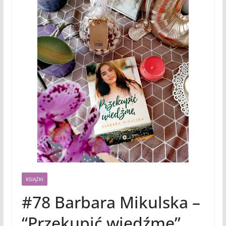
KSIĄŻKI
#78 Barbara Mikulska –
“Przekupić wiedźmę”