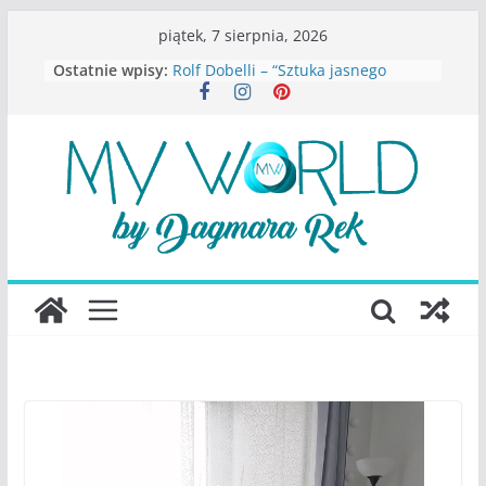
Przejdź
piątek, 7 sierpnia, 2026
do
Ostatnie wpisy:
Rolf Dobelli – “Sztuka jasnego
treści
myślenia”
Beata Tetkowska – “Dziewczyny
Konstancina. Sekrety seksbiznesu”
Katarzyna Lewandowicz – Zanim
straciliśmy siebie
Judith Joseph – “Wysoko
funkcjonująca depresja”
S.Wynn-Williams – “Bezwzględni. O
władzy, chciwości i upadku ideałów
największego portalu
społecznościowego”