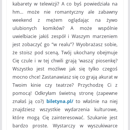
kabarety w telewizji? A co byś powiedziała na
hm… może nie romantyczny ale zabawny
weekend z mężem oglądając na żywo
ulubionych komików? A może wspólnie
uwielbiacie jakiś zespół i Waszym marzeniem
jest zobaczyć go “w realu”? Wyobrażasz sobie,
że stoisz pod sceną, Twój ukochany obejmuje
Cię czule i w tej chwili grają ‘waszą’ piosenkę?
Wszystko jest możliwe jak się tylko czegoś
mocno chce! Zastanawiasz się co grają akurat w
Twoim kinie czy teatrze? Przychodzę Ci z
pomocą! Odkryłam świetną stronę (zapewne
znałaś ją co?)
biletyna.pl/
to właśnie na niej
znajdziesz wszystkie wydarzenia kulturowe,
które mogą Cię zainteresować. Szukanie jest
bardzo proste. Wystarczy w wyszukiwarce