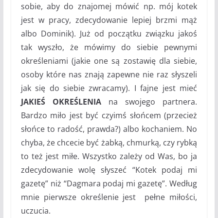
sobie, aby do znajomej mówić np. mój kotek
jest w pracy, zdecydowanie lepiej brzmi mąż
albo Dominik). Już od początku związku jakoś
tak wyszło, że mówimy do siebie pewnymi
określeniami (jakie one są zostawię dla siebie,
osoby które nas znają zapewne nie raz słyszeli
jak się do siebie zwracamy). I fajne jest mieć
JAKIEŚ OKREŚLENIA
na swojego partnera.
Bardzo miło jest być czyimś słońcem (przecież
słońce to radość, prawda?) albo kochaniem. No
chyba, że chcecie być żabką, chmurką, czy rybką
to też jest miłe. Wszystko zależy od Was, bo ja
zdecydowanie wolę słyszeć “Kotek podaj mi
gazetę” niż “Dagmara podaj mi gazetę”. Według
mnie pierwsze określenie jest pełne miłości,
uczucia.