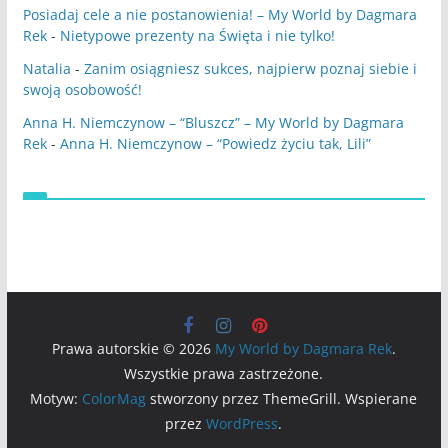
Posiadaj cele a nie postanowienia! – My World by Dagmara
Rek
-
Nietypowe prezenty na Święta i nie tylko!
Natalia
-
Zanim osiągniesz sukces, najpierw poznaj siebie i
swoją osobowość!
Anna H. Niemczynow – “Bluszcz” – My World by Dagmara
Rek
-
Anna H. Niemczynow – “Powiedz życiu tak, Lili”
Prawa autorskie © 2026
My World by Dagmara Rek
.
Wszystkie prawa zastrzeżone.
Motyw:
ColorMag
stworzony przez ThemeGrill. Wspierane
przez
WordPress
.