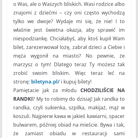
o Was, ale o Waszych bliskich. Wasi rodzice albo
znajomi z dziećmi – czy oni często wychodzą
tylko we dwoje? Wydaje mi się, że nie! I to
właśnie jest świetna okazja, aby sprawić im
niespodziankę. Chciałabyś, aby ktoś kupił Wam
bilet, zarezerwował lożę, zabrał dzieci a Ciebie i
męża wygonił na miasto? No pewnie, że
marzysz o tym! Dlatego teraz Ty możesz tak
zrobić swoim bliskim. Więc teraz leć na
stronę:
biletyna.pl/
i kupuj bilety!
Pamiętacie jak za młodu
CHODZILIŚCIE NA
RANDKI
? My to robimy do dzisiaj! Jak randka to
randka, czyli sukienka, szpilka, makijaż, mąż w
koszuli. Najpierw kawa w jakieś kawiarni, spacer
bulwarem, później obiad na mieście. Bywa i tak,
że zamiast obiadu w restauracji sami