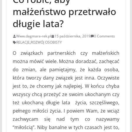
małżeństwo przetrwało
długie lata?
Www.dagmara-rek.pl
15 października, 2019
0 Comments
RELACJE
,
ROZWÓJ OSOBISTY
O związkach partnerskich czy małżeńskich
można mówić wiele. Można doradzać, zachęcać
do zmian, ale pamiętajmy, że każda osoba,
która tworzy dany związek jest inna. Oczywiste
jest to, że chcemy jak najlepiej. W końcu chyba
wszyscy chcą przeżyć ze swoim ukochanym czy
też ukochaną długie lata życia, szczęśliwego,
pełnego miłości życia. I powiem Wam, że wciąż
zachwycam się nad tym co nazywamy
“miłością”. Niby banalne w tych czasach jest to,