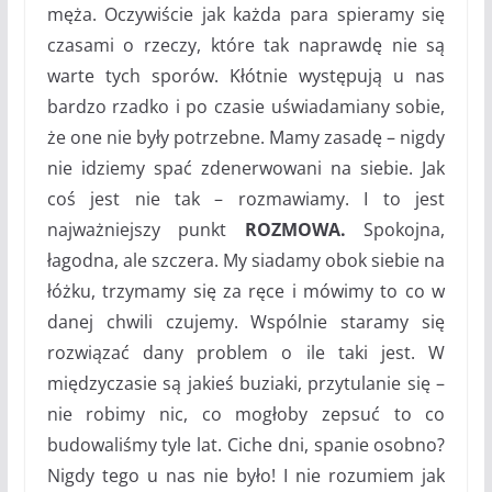
męża. Oczywiście jak każda para spieramy się
czasami o rzeczy, które tak naprawdę nie są
warte tych sporów. Kłótnie występują u nas
bardzo rzadko i po czasie uświadamiany sobie,
że one nie były potrzebne. Mamy zasadę – nigdy
nie idziemy spać zdenerwowani na siebie. Jak
coś jest nie tak – rozmawiamy. I to jest
najważniejszy punkt
ROZMOWA.
Spokojna,
łagodna, ale szczera. My siadamy obok siebie na
łóżku, trzymamy się za ręce i mówimy to co w
danej chwili czujemy. Wspólnie staramy się
rozwiązać dany problem o ile taki jest. W
międzyczasie są jakieś buziaki, przytulanie się –
nie robimy nic, co mogłoby zepsuć to co
budowaliśmy tyle lat. Ciche dni, spanie osobno?
Nigdy tego u nas nie było! I nie rozumiem jak