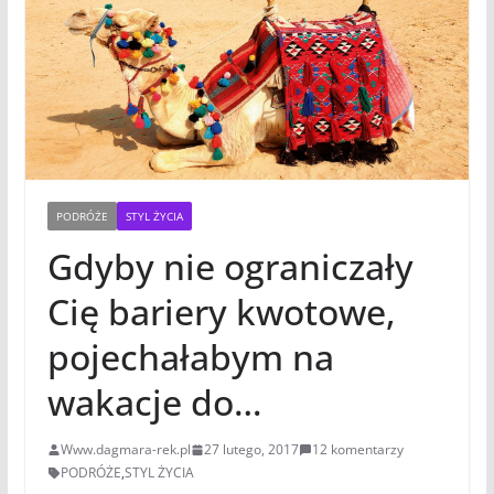
PODRÓŻE
STYL ŻYCIA
Gdyby nie ograniczały
Cię bariery kwotowe,
pojechałabym na
wakacje do…
Www.dagmara-rek.pl
27 lutego, 2017
12 komentarzy
PODRÓŻE
,
STYL ŻYCIA