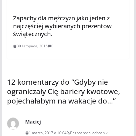
Zapachy dla mężczyzn jako jeden z
najczęściej wybieranych prezentów
świątecznych.
30 listopada, 2015
0
12 komentarzy do “
Gdyby nie
ograniczały Cię bariery kwotowe,
pojechałabym na wakacje do…
”
Maciej
1 marca, 2017 o 10:04
Bezpośredni odnośnik