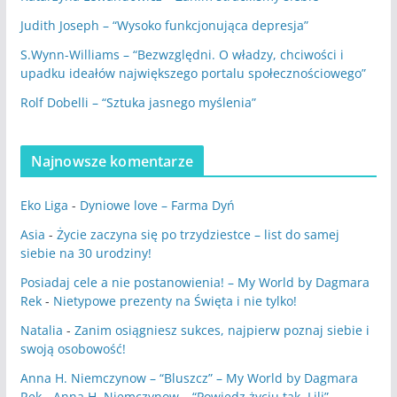
Judith Joseph – “Wysoko funkcjonująca depresja”
S.Wynn-Williams – “Bezwzględni. O władzy, chciwości i
upadku ideałów największego portalu społecznościowego”
Rolf Dobelli – “Sztuka jasnego myślenia”
Najnowsze komentarze
Eko Liga
-
Dyniowe love – Farma Dyń
Asia
-
Życie zaczyna się po trzydziestce – list do samej
siebie na 30 urodziny!
Posiadaj cele a nie postanowienia! – My World by Dagmara
Rek
-
Nietypowe prezenty na Święta i nie tylko!
Natalia
-
Zanim osiągniesz sukces, najpierw poznaj siebie i
swoją osobowość!
Anna H. Niemczynow – “Bluszcz” – My World by Dagmara
Rek
-
Anna H. Niemczynow – “Powiedz życiu tak, Lili”