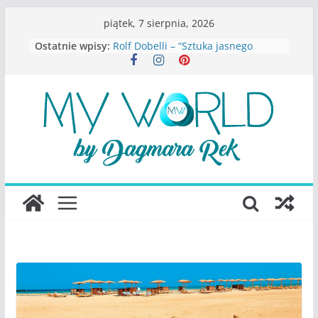
Przejdź
piątek, 7 sierpnia, 2026
do
Ostatnie wpisy:
Rolf Dobelli – “Sztuka jasnego
treści
myślenia”
Beata Tetkowska – “Dziewczyny
Konstancina. Sekrety seksbiznesu”
Katarzyna Lewandowicz – Zanim
straciliśmy siebie
Judith Joseph – “Wysoko
funkcjonująca depresja”
S.Wynn-Williams – “Bezwzględni. O
władzy, chciwości i upadku ideałów
największego portalu
społecznościowego”