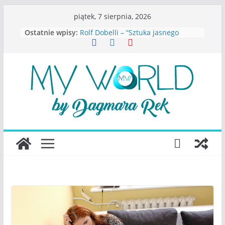
Przejdź
piątek, 7 sierpnia, 2026
do
S.Wynn-Williams – “Bezwzględni. O
Ostatnie wpisy:
treści
władzy, chciwości i upadku ideałów
największego portalu
społecznościowego”
Rolf Dobelli – “Sztuka jasnego
myślenia”
Beata Tetkowska – “Dziewczyny
Konstancina. Sekrety seksbiznesu”
Katarzyna Lewandowicz – Zanim
straciliśmy siebie
Judith Joseph – “Wysoko
funkcjonująca depresja”