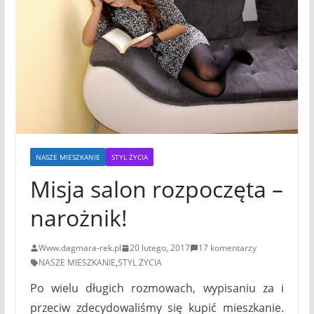
NASZE MIESZKANIE
STYL ŻYCIA
Misja salon rozpoczęta –
narożnik!
Www.dagmara-rek.pl
20 lutego, 2017
17 komentarzy
NASZE MIESZKANIE
,
STYL ŻYCIA
Po wielu długich rozmowach, wypisaniu za i
przeciw zdecydowaliśmy się kupić mieszkanie.