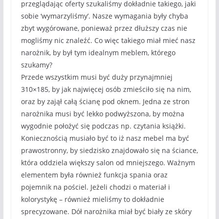
przeglądając oferty szukaliśmy dokładnie takiego, jaki
sobie ‘wymarzyliśmy’. Nasze wymagania były chyba
zbyt wygórowane, ponieważ przez dłuższy czas nie
mogliśmy nic znaleźć. Co więc takiego miał mieć nasz
narożnik, by był tym idealnym meblem, którego
szukamy?
Przede wszystkim musi być duży przynajmniej
310×185, by jak najwięcej osób zmieściło się na nim,
oraz by zajął całą ścianę pod oknem. Jedna ze stron
narożnika musi być lekko podwyższona, by można
wygodnie położyć się podczas np. czytania książki.
Koniecznością musiało być to iż nasz mebel ma być
prawostronny, by siedzisko znajdowało się na ściance,
która oddziela większy salon od mniejszego. Ważnym
elementem była również funkcja spania oraz
pojemnik na pościel. Jeżeli chodzi o materiał i
kolorystykę – również mieliśmy to dokładnie
sprecyzowane. Dół narożnika miał być biały ze skóry