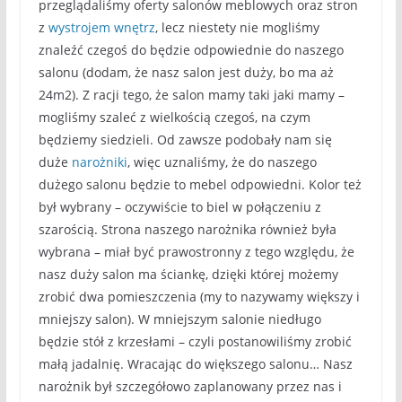
przeglądaliśmy oferty salonów meblowych oraz stron
z
wystrojem wnętrz
, lecz niestety nie mogliśmy
znaleźć czegoś do będzie odpowiednie do naszego
salonu (dodam, że nasz salon jest duży, bo ma aż
24m2). Z racji tego, że salon mamy taki jaki mamy –
mogliśmy szaleć z wielkością czegoś, na czym
będziemy siedzieli. Od zawsze podobały nam się
duże
narożniki
, więc uznaliśmy, że do naszego
dużego salonu będzie to mebel odpowiedni. Kolor też
był wybrany – oczywiście to biel w połączeniu z
szarością. Strona naszego narożnika również była
wybrana – miał być prawostronny z tego względu, że
nasz duży salon ma ściankę, dzięki której możemy
zrobić dwa pomieszczenia (my to nazywamy większy i
mniejszy salon). W mniejszym salonie niedługo
będzie stół z krzesłami – czyli postanowiliśmy zrobić
małą jadalnię. Wracając do większego salonu… Nasz
narożnik był szczegółowo zaplanowany przez nas i