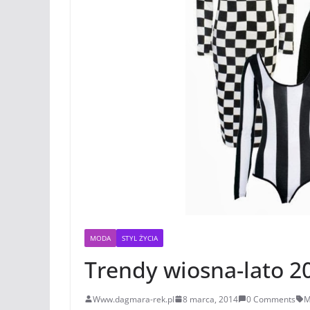
MODA
STYL ŻYCIA
Trendy wiosna-lato 201
Www.dagmara-rek.pl
8 marca, 2014
0 Comments