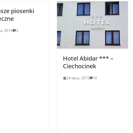
psze piosenki
eczne
ia, 2014
3
Hotel Abidar *** –
Ciechocinek
24 lipca, 2015
10