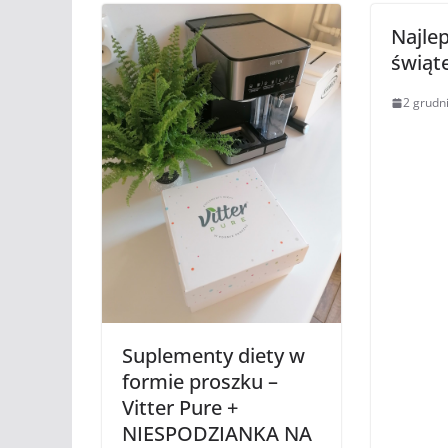
Najle
świąt
2 grudn
Suplementy diety w
formie proszku –
Vitter Pure +
NIESPODZIANKA NA