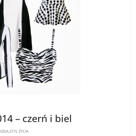
4 – czerń i biel
MODA
,
STYL ŻYCIA