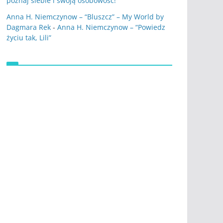
poznaj siebie i swoją osobowość!
Anna H. Niemczynow – “Bluszcz” – My World by
Dagmara Rek
-
Anna H. Niemczynow – “Powiedz
życiu tak, Lili”